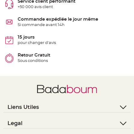
Service client performant
S
u
+50 000 avis client
s
p
e
Commande expédiée le jour même
n
s
Si commande avant 14h
i
o
n
15 jours
b
o
pour changer d'avis
u
l
e
Retour Gratuit
p
a
Sous conditions
p
i
e
r
T
a
p
i
s
d
e
Liens Utiles
s
a
- Questions / Réponses
l
l
- Nous contacter
Legal
e
e
- Suivre une commande
t
- Conditions Générales de Vente
T