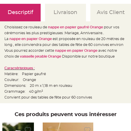
e
d
e
c
Descriptif
Livraison
Avis Client
h
a
i
s
Choisissez ce rouleau de
nappe en papier gaufré Orange
pour vos
e
m
cérémonies les plus prestigieuses :Mariage, Anniversaire..
a
La
nappe en papier Orange
est proposée en rouleau de 20 mètres de
r
i
long , elle conviendra pour des tables de fête de 60 convives environ
a
g
Vous pourrez accorder cette
nappe en papier Orange
avec notre
e
choix de
vaisselle jetable Orange
Disponible sur notre boutique
L
a
Caractéristiques :
n
t
Matière: Papier gaufré
e
Couleur: Orange
r
n
Dimensions: 20 m x 1,18 m en rouleau
e
v
Grammage: 40 g/m²
o
Convient pour des tables de fête pour 60 convives
l
a
n
t
e
Ces produits peuvent vous intéresser
e
t
f
l
o