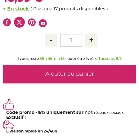
u
m
En stock
( Plus que 17 produits disponibles )
B
a
n
d
e
r
o
l
e
e
t
g
Il vous reste
58h 36min 13s
pour être livré le
Tuesday, 8/11
u
i
r
l
Ajouter au panier
a
n
d
e
m
a
r
i
a
g
e
Code promo -15% uniquement sur
nos
ré
seaux
sociaux
Exclusif !
H
o
u
Livraison rapide en 24/48h
s
s