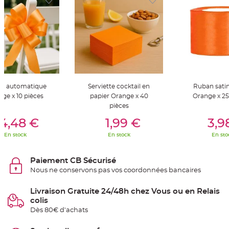
t
t
a
n
t
e
N
o
e
u
d
h
d automatique
Serviette cocktail en
Ruban sat
o
u
ge x 10 pièces
papier Orange x 40
Orange x 2
s
pièces
s
e
er Au Panier
Ajouter Au Panier
Ajouter A
d
4,48 €
1,99 €
3,9
e
c
En stock
En stock
En sto
h
a
i
s
Paiement CB Sécurisé
e
d
Nous ne conservons pas vos coordonnées bancaires
e
M
a
Livraison Gratuite 24/48h chez Vous ou en Relais
r
i
colis
a
Dès 80€ d'achats
g
e