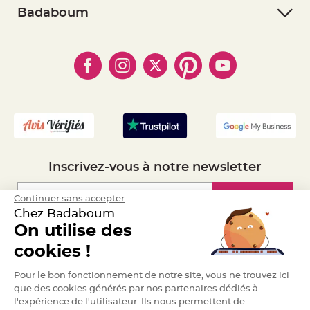
e
- Retourner un article
- RGPD
Badaboum
n
t
- Paiement Sécurisé
- Règles de confidentialité
- Qui somme-nous ?
u
r
- Paiement en Plusieurs fois
- Cookies
- Obtenez des Remises
e
M
- Marques
- Plan du site
- Livraison Rapide 24h
a
r
i
- Mandat Administratif
a
g
- Recrutement
e
D
é
c
Inscrivez-vous à notre newsletter
o
r
a
Inscription
Continuer sans accepter
t
Chez Badaboum
i
o
On utilise des
n
Espace Pro
cookies !
t
a
Demander un devis
b
Pour le bon fonctionnement de notre site, vous ne trouvez ici
l
que des cookies générés par nos partenaires dédiés à
e
l'expérience de l'utilisateur. Ils nous permettent de
m