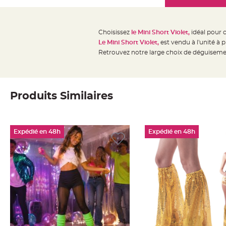
Mariage
the
Décoration
images
table
gallery
Choisissez
le Mini Short Violet,
idéal pour
mariage
Le Mini Short Violet,
est vendu à l'unité à p
Bougeoirs
Retrouvez notre large choix de déguiseme
et
Photophores
Bougie
Produits Similaires
décoration
Centre
de
Expédié en 48h
Expédié en 48h
table
&
Vase
Mariage
Chemin
de
table
Mariage