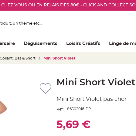
E CHEZ VOUS OU EN RELAIS DÈS 80€ - CLICK AND COLLECT S
ersaire
Déguisements
Loisirs Créatifs
Linge de m
Collant, Bas & Short
Mini Short Violet
Mini Short Violet
Mini Short Violet pas cher
86502016-PP
Ref :
5,69 €