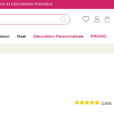
OUS 1H DÉSORMAIS POSSIBLE
Déjà client ?
Connectez vous pour retrouver vos coups de
aison
Noel
Décoration Personnalisée
PROMO
coeur
Me connecter
Mot de passe oublié ?
Nouveau client ?
Créer mon compte
2
avis