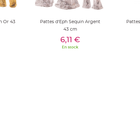
n Or 43
Pattes d'Eph Sequin Argent
Pattes
43 cm
ier
Ajouter Au Panier
Aj
6,11 €
En stock