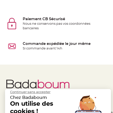
Deco
Paillette
et
Paiement CB Sécurisé
Strass
Nous ne conservons pas vos coordonnées
bancaires
Déco
Plume
Mariage
Commande expédiée le jour même
Fleurs
Si commande avant 14h
décoratives
Mariage
Marque
place
et
porte
nom
Continuer sans accepter
Menu,
Chez Badaboum
Carte
Liens Utiles
On utilise des
Legal
d'Invitation
cookies !
- Questions / Réponses
- Conditions Généra