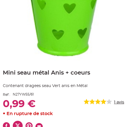
e
A
r
t
i
c
l
e
L
u
m
i
n
e
u
x
Skip
B
to
a
Mini seau métal Anis + coeurs
the
l
beginning
l
o
of
n
Contenant dragees seau Vert anis en Métal
the
m
a
images
r
N27YW55/61
Ref :
gallery
i
a
0,99 €
1
avis
g
e
&
En rupture de stock
H
é
l
i