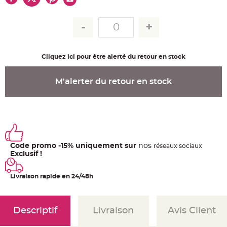
u
m
B
a
n
d
e
r
Cliquez ici pour être alerté du retour en stock
o
l
e
e
M'alerter du retour en stock
t
g
u
i
r
l
a
n
d
e
Code promo -15% uniquement sur
nos
m
ré
seaux
sociaux
a
Exclusif !
r
i
a
g
Livraison rapide en 24/48h
e
H
o
Descriptif
Livraison
Avis Client
u
s
s