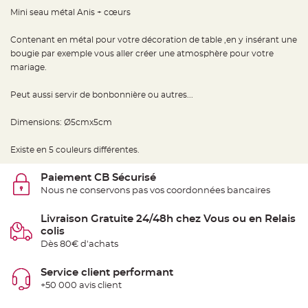
e
d
Mini seau métal Anis + cœurs
e
c
h
Contenant en métal pour votre décoration de table ,en y insérant une
a
i
bougie par exemple vous aller créer une atmosphère pour votre
s
mariage.
e
m
a
r
Peut aussi servir de bonbonnière ou autres...
i
a
g
Dimensions: Ø5cmx5cm
e
L
Existe en 5 couleurs différentes.
a
n
t
Paiement CB Sécurisé
e
r
Nous ne conservons pas vos coordonnées bancaires
n
e
v
Livraison Gratuite 24/48h chez Vous ou en Relais
o
colis
l
a
Dès 80€ d'achats
n
t
e
Service client performant
e
t
+50 000 avis client
f
l
o