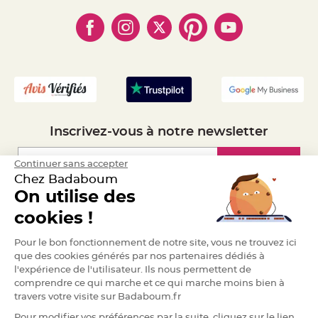
- Paiement en Plusieurs fois
S
- Cookies
- Obtenez des Remises
u
- Marques
s
- Plan du site
- Livraison Rapide 24h
p
e
- Mandat Administratif
n
s
- Recrutement
i
o
n
b
o
u
l
e
Inscrivez-vous à notre newsletter
p
a
p
i
Inscription
Continuer sans accepter
e
r
Chez Badaboum
On utilise des
T
a
Espace Pro
cookies !
p
i
s
Demander un devis
d
Pour le bon fonctionnement de notre site, vous ne trouvez ici
e
que des cookies générés par nos partenaires dédiés à
s
a
l'expérience de l'utilisateur. Ils nous permettent de
l
comprendre ce qui marche et ce qui marche moins bien à
l
e
travers votre visite sur Badaboum.fr
e
t
Pour modifier vos préférences par la suite, cliquez sur le lien
T