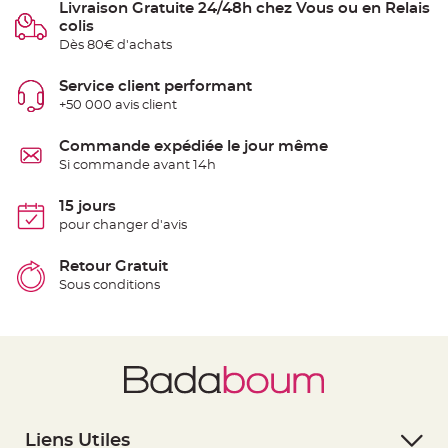
Livraison Gratuite 24/48h chez Vous ou en Relais
S
u
colis
s
p
Dès 80€ d'achats
e
n
s
Service client performant
i
o
+50 000 avis client
n
b
o
Commande expédiée le jour même
u
l
Si commande avant 14h
e
p
a
15 jours
p
i
pour changer d'avis
e
r
Retour Gratuit
T
Sous conditions
a
p
i
s
d
e
s
a
l
l
e
e
t
Liens Utiles
T