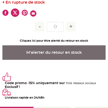
u
En rupture de stock
m
B
a
n
d
e
r
o
l
e
e
t
Cliquez ici pour être alerté du retour en stock
g
u
i
r
M'alerter du retour en stock
l
a
n
d
e
m
a
r
i
a
Code promo -15% uniquement sur
nos
ré
seaux
sociaux
g
e
Exclusif !
H
o
Livraison rapide en 24/48h
u
s
s