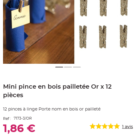
e
A
r
t
i
c
l
e
L
u
m
i
n
e
u
x
B
a
Skip
l
to
l
Mini pince en bois pailletée Or x 12
the
o
n
beginning
m
pièces
of
a
r
the
i
images
a
12 pinces à linge Porte nom en bois or pailleté
g
gallery
e
7173-3/OR
Ref :
&
H
1,86 €
é
1
avis
l
i