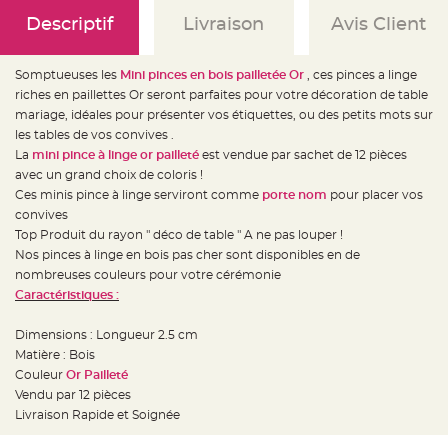
e
d
Descriptif
Livraison
Avis Client
e
c
h
a
Somptueuses les
Mini pinces en bois pailletée Or
, ces pinces a linge
i
s
riches en paillettes Or seront parfaites pour votre décoration de table
e
m
mariage, idéales pour présenter vos étiquettes, ou des petits mots sur
a
les tables de vos convives .
r
i
La
mini pince à linge or pailleté
est vendue par sachet de 12 pièces
a
g
avec un grand choix de coloris !
e
Ces minis pince à linge serviront comme
porte nom
pour placer vos
convives
L
a
Top Produit du rayon " déco de table " A ne pas louper !
n
t
Nos pinces à linge en bois pas cher sont disponibles en de
e
nombreuses couleurs pour votre cérémonie
r
n
Caractéristiques :
e
v
o
Dimensions : Longueur 2.5 cm
l
a
Matière : Bois
n
t
Couleur
Or Pailleté
e
Vendu par 12 pièces
e
t
Livraison Rapide et Soignée
f
l
o