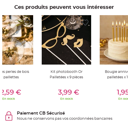
t
t
Ces produits peuvent vous intéresser
a
n
t
e
N
o
e
u
d
h
o
u
s
s
e
d
e
tes perles de bois
Kit photobooth Or
Bougie annive
c
h
r paillettes
Pailletées x 9 pièces
pailletées x 
a
i
s
er Au Panier
Ajouter Au Panier
Ajouter A
e
2,59 €
3,99 €
1,9
d
e
En stock
En stock
En sto
M
a
r
i
Paiement CB Sécurisé
a
g
Nous ne conservons pas vos coordonnées bancaires
e