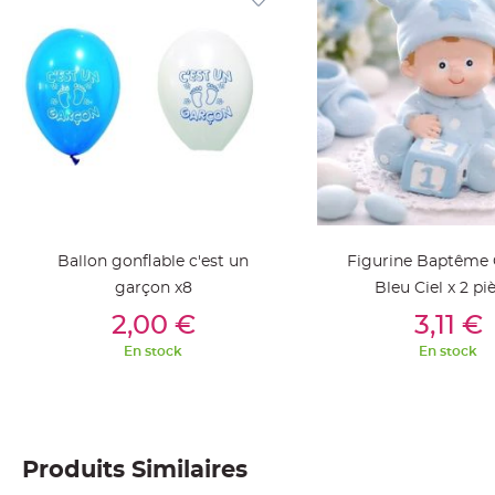
jetable
Chevalet
de
table
Mariage
Colombe,
Papillon,
Cage
oiseau
Confettis
Ballon gonflable c'est un
Figurine Baptême
et
garçon x8
Bleu Ciel x 2 pi
Pétale
Ajouter Au Panier
Ajouter Au Pan
2,00 €
3,11 €
de
En stock
En stock
rose
Déco
Ardoise
Déco
Naturelle
Produits Similaires
Mariage