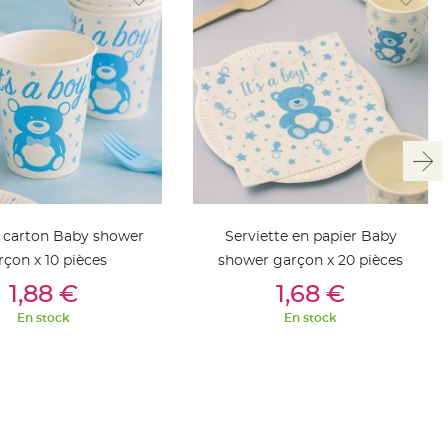
 carton Baby shower
Serviette en papier Baby
rçon x 10 pièces
shower garçon x 20 pièces
outer Au Panier
Ajouter Au Panier
1,88 €
1,68 €
En stock
En stock