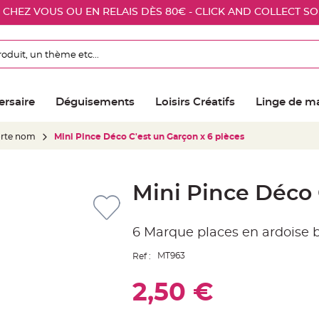
E CHEZ VOUS OU EN RELAIS DÈS 80€ - CLICK AND COLLECT S
ersaire
Déguisements
Loisirs Créatifs
Linge de m
orte nom
Mini Pince Déco C'est un Garçon x 6 pièces
Mini Pince Déco 
6 Marque places en ardoise
MT963
Ref :
2,50 €