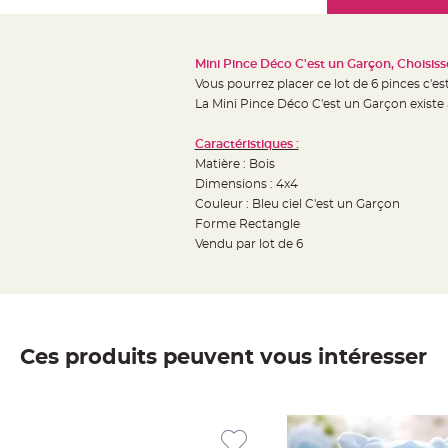
Mariage
the
Décoration
images
table
gallery
Mini Pince Déco C'est un Garçon, Choisisse
mariage
Vous pourrez placer ce lot de 6 pinces c'e
Bougeoirs
La Mini Pince Déco C'est un Garçon existe 
et
Caractéristiques :
Photophores
Matière : Bois
Bougie
Dimensions : 4x4
décoration
Couleur : Bleu ciel C'est un Garçon
Centre
Forme Rectangle
de
Vendu par lot de 6
table
&
Vase
Mariage
Ces produits peuvent vous intéresser
Chemin
de
table
Mariage