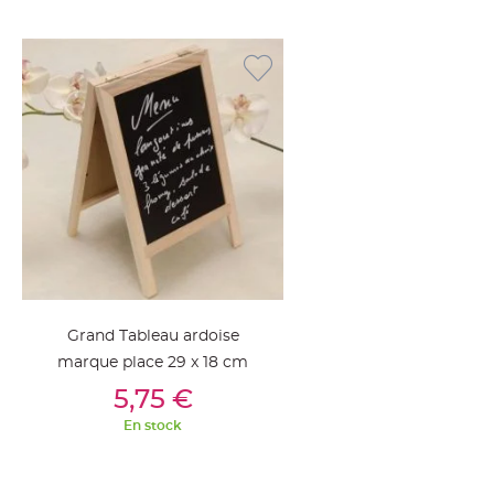
Deco
Paillette
et
Strass
Déco
Plume
Mariage
Fleurs
décoratives
Mariage
Marque
place
Grand Tableau ardoise
et
marque place 29 x 18 cm
porte
Ajouter Au Panier
nom
5,75 €
Menu,
En stock
Carte
d'Invitation