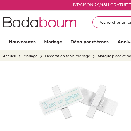
Nouveautés
LIVRAISON 24/48H GRATUIT
Mariage
Décoration
Rechercher
salle
mariage
Article
Nouveautés
Mariage
Déco par thèmes
Anniv
Lumineux
Ballon
Accueil
Mariage
Décoration table mariage
Marque place et p
mariage
&
Hélium
Skip
Banderole
to
et
the
guirlande
end
mariage
of
Housse
the
de
images
chaise
gallery
mariage