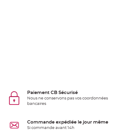
Pics
pour
Déco
Gateau
Rond
de
serviette
table
de
mariage
Contenant
Dragées
Mariage
Paiement CB Sécurisé
Boite
Nous ne conservons pas vos coordonnées
à
bancaires
dragées
Bourse
Commande expédiée le jour même
et
Si commande avant 14h
sac