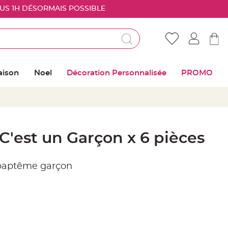
OUS 1H DÉSORMAIS POSSIBLE
Déjà client ?
Connectez vous pour retrouver vos coups de
aison
Noel
Décoration Personnalisée
PROMO
coeur
Me connecter
Mot de passe oublié ?
C'est un Garçon x 6 pièces
Nouveau client ?
 baptême garçon
Créer mon compte