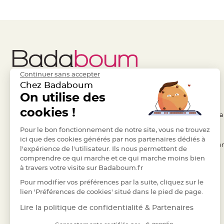
à
dragées
Contenant
Dragées
Plastique
Transparent
Continuer sans accepter
Contenant
Chez Badaboum
à
Liens Utiles
On utilise des
Legal
dragées
cookies !
en
- Questions / Réponses
- Conditions Généra
tulle
- Nous contacter
Pour le bon fonctionnement de notre site, vous ne trouvez
- RGPD
Contenant
ici que des cookies générés par nos partenaires dédiés à
- Suivre une commande
- Règles de confiden
à
l'expérience de l'utilisateur. Ils nous permettent de
comprendre ce qui marche et ce qui marche moins bien
- Retourner un article
- Cookies
dragées
à travers votre visite sur Badaboum.fr
en
- Paiement Sécurisé
- Plan du site
Pour modifier vos préférences par la suite, cliquez sur le
verre
- Paiement en Plusieurs fois
lien 'Préférences de cookies' situé dans le pied de page.
Contenant
- Marques
Lire la politique de confidentialité & Partenaires
à
dragées