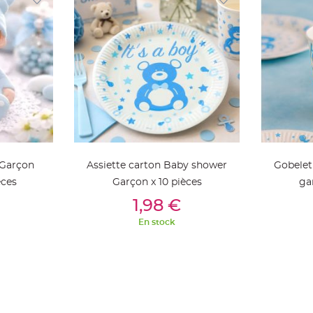
 Garçon
Assiette carton Baby shower
Gobelet
èces
Garçon x 10 pièces
ga
ier
Ajouter Au Panier
Aj
1,98 €
En stock