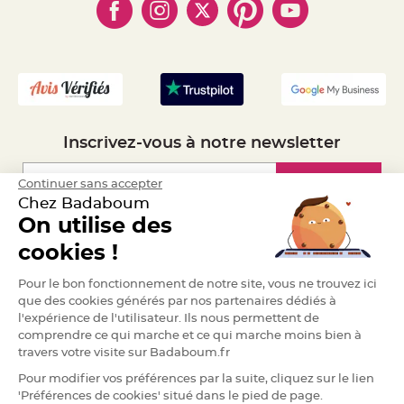
- Marques
- Plan du site
e
- Livraison Rapide 24h
n
t
- Mandat Administratif
u
r
- Recrutement
e
M
a
r
i
a
g
e
Inscrivez-vous à notre newsletter
D
Inscription
Continuer sans accepter
é
c
Chez Badaboum
o
On utilise des
r
Espace Pro
a
cookies !
t
i
Demander un devis
Pour le bon fonctionnement de notre site, vous ne trouvez ici
o
que des cookies générés par nos partenaires dédiés à
n
l'expérience de l'utilisateur. Ils nous permettent de
t
comprendre ce qui marche et ce qui marche moins bien à
a
travers votre visite sur Badaboum.fr
b
l
Pour modifier vos préférences par la suite, cliquez sur le lien
e
'Préférences de cookies' situé dans le pied de page.
m