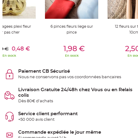
t
t
a
n
t
e
ragees plexi fleur
6 pinces fleurs liege sur
12 fleurs sur 
N
Or pas cher
pince
10c
o
e
u
er Au Panier
Ajouter Au Panier
Ajouter A
d
1,98 €
2,5
0,48 €
89 €
h
o
En stock
En stock
En sto
u
s
s
e
Paiement CB Sécurisé
d
e
Nous ne conservons pas vos coordonnées bancaires
c
h
a
Livraison Gratuite 24/48h chez Vous ou en Relais
i
s
colis
e
d
Dès 80€ d'achats
e
M
a
Service client performant
r
i
+50 000 avis client
a
g
e
Commande expédiée le jour même