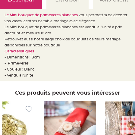
e
d
e
c
Le Mini bouquet de primeveres blanches
vous permettra de décorer
h
a
vos vases, centres de table mariage avec élègance
i
s
Le Mini bouquet de primeveres blanches est vendu a l'unité a prix
e
discount,et mesure 18 cm
m
a
Retrouvez aussi notre large choix de bouquets de fleurs mariage
r
i
disponibles sur notre boutique
a
Caractéristiques
g
e
- Dimensions :18cm
- Primeveres
L
a
- Couleur : Blanc
n
- Vendu a l'unité
t
e
r
n
e
Ces produits peuvent vous intéresser
v
o
l
a
n
t
e
e
t
f
l
o