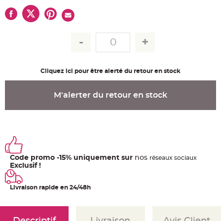
u
m
B
a
n
d
e
r
o
l
e
Cliquez ici pour être alerté du retour en stock
e
t
g
M'alerter du retour en stock
u
i
r
l
a
n
d
e
m
a
r
Code promo -15% uniquement sur
nos
ré
seaux
sociaux
i
Exclusif !
a
g
e
Livraison rapide en 24/48h
H
o
u
s
s
Descriptif
Livraison
Avis Client