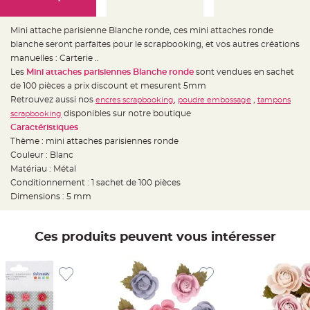
e
d
e
c
Mini attache parisienne Blanche ronde, ces mini attaches ronde
h
a
blanche seront parfaites pour le scrapbooking, et vos autres créations
i
manuelles : Carterie ..
s
e
Les
Mini attaches parisiennes Blanche ronde
sont vendues en sachet
m
a
de 100 pièces a prix discount et mesurent 5mm
r
Retrouvez aussi nos
,
,
encres scrapbooking
poudre embossage
tampons
i
a
disponibles sur notre boutique
scrapbooking
g
e
Caractéristiques
Thème : mini attaches parisiennes ronde
L
Couleur : Blanc
a
n
Matériau : Métal
t
e
Conditionnement : 1 sachet de 100 pièces
r
Dimensions : 5 mm
n
e
v
o
l
Ces produits peuvent vous intéresser
a
n
t
e
e
t
f
l
o