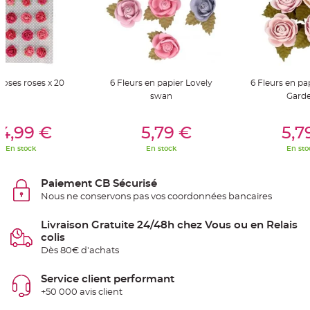
t
t
a
n
t
e
N
o
Roses roses x 20
6 Fleurs en papier Lovely
6 Fleurs en pa
e
u
swan
Gard
d
h
o
er Au Panier
Ajouter Au Panier
Ajouter A
u
4,99 €
5,79 €
5,7
s
s
En stock
En stock
En sto
e
d
e
c
Paiement CB Sécurisé
h
a
Nous ne conservons pas vos coordonnées bancaires
i
s
e
Livraison Gratuite 24/48h chez Vous ou en Relais
d
e
colis
M
Dès 80€ d'achats
a
r
i
a
Service client performant
g
+50 000 avis client
e