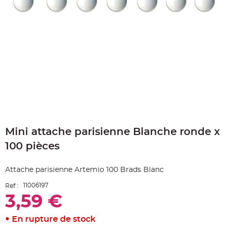
e
A
r
t
i
c
l
e
L
u
m
i
n
e
u
x
Skip
B
to
a
Mini attache parisienne Blanche ronde x
the
l
beginning
l
100 pièces
o
of
n
the
m
a
images
Attache parisienne Artemio 100 Brads Blanc
r
gallery
i
a
11006197
Ref :
g
e
3,59 €
&
H
é
En rupture de stock
l
i