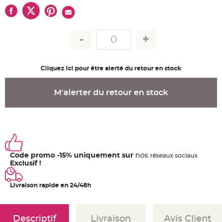
u
m
B
a
n
d
e
r
o
l
Cliquez ici pour être alerté du retour en stock
e
e
t
g
M'alerter du retour en stock
u
i
r
l
a
n
d
e
m
a
r
Code promo -15% uniquement sur
nos
ré
seaux
sociaux
i
Exclusif !
a
g
e
Livraison rapide en 24/48h
H
o
u
s
Descriptif
Livraison
Avis Client
s