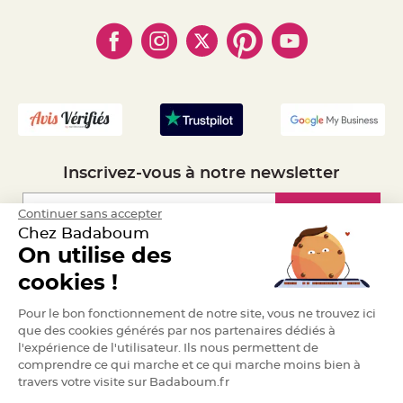
e
- Paiement en Plusieurs fois
- Cookies
- Obtenez des Remises
n
t
- Marques
- Plan du site
- Livraison Rapide 24h
u
r
- Mandat Administratif
e
M
a
- Recrutement
r
i
a
g
e
D
Inscrivez-vous à notre newsletter
é
c
Inscription
Continuer sans accepter
o
r
Chez Badaboum
a
On utilise des
t
Espace Pro
i
cookies !
o
n
Demander un devis
Pour le bon fonctionnement de notre site, vous ne trouvez ici
t
que des cookies générés par nos partenaires dédiés à
a
l'expérience de l'utilisateur. Ils nous permettent de
b
comprendre ce qui marche et ce qui marche moins bien à
l
travers votre visite sur Badaboum.fr
e
m