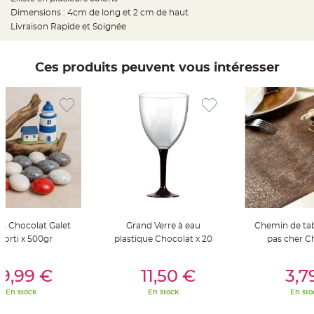
t
Dimensions : 4cm de long et 2 cm de haut
t
a
Livraison Rapide et Soignée
n
t
e
Ces produits peuvent vous intéresser
N
o
e
u
d
h
o
u
s
s
e
d
e
c
h
a
i
s
e
s Chocolat Galet
Grand Verre à eau
Chemin de tabl
d
e
sorti x 500gr
plastique Chocolat x 20
pas cher C
M
a
er Au Panier
Ajouter Au Panier
Ajouter A
r
i
9,99 €
11,50 €
3,7
a
g
En stock
En stock
En sto
e