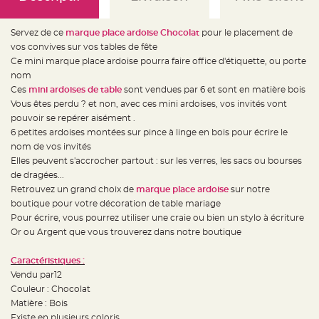
e
d
e
c
Servez de ce
marque place ardoise Chocolat
pour le placement de
h
a
vos convives sur vos tables de fête
i
Ce mini marque place ardoise pourra faire office d'étiquette, ou porte
s
e
nom
m
a
Ces
mini ardoises de table
sont vendues par 6 et sont en matière bois
r
Vous êtes perdu ? et non, avec ces mini ardoises, vos invités vont
i
a
pouvoir se repérer aisément .
g
e
6 petites ardoises montées sur pince à linge en bois pour écrire le
nom de vos invités
L
Elles peuvent s'accrocher partout : sur les verres, les sacs ou bourses
a
n
de dragées...
t
e
Retrouvez un grand choix de
marque place ardoise
sur notre
r
boutique pour votre décoration de table mariage
n
e
Pour écrire, vous pourrez utiliser une craie ou bien un stylo à écriture
v
o
Or ou Argent que vous trouverez dans notre boutique
l
a
n
Caractéristiques :
t
e
Vendu par12
e
Couleur : Chocolat
t
f
Matière : Bois
l
o
Existe en plusieurs coloris