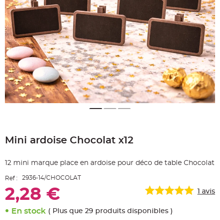
e
A
r
t
i
c
l
e
L
u
m
i
n
e
u
x
B
a
Skip
l
to
l
Mini ardoise Chocolat x12
the
o
n
beginning
m
of
a
12 mini marque place en ardoise pour déco de table Chocolat
r
the
i
images
a
2936-14/CHOCOLAT
Ref :
g
gallery
e
2,28 €
1
avis
&
H
é
l
En stock
( Plus que 29 produits disponibles )
i