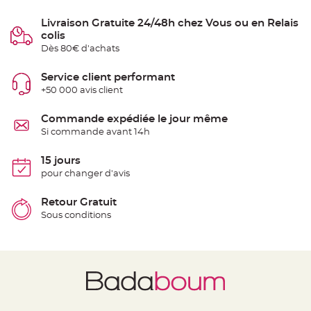
e
n
Livraison Gratuite 24/48h chez Vous ou en Relais
t
u
colis
r
Dès 80€ d'achats
e
M
a
r
Service client performant
i
+50 000 avis client
a
g
e
Commande expédiée le jour même
D
Si commande avant 14h
é
c
15 jours
o
pour changer d'avis
r
a
Retour Gratuit
t
i
Sous conditions
o
n
t
a
b
l
e
m