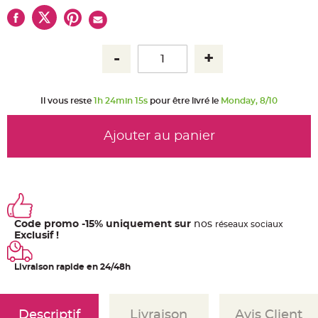
u
m
B
a
n
d
e
r
o
l
Il vous reste
1h 24min 14s
pour être livré le
Monday, 8/10
e
e
t
g
Ajouter au panier
u
i
r
l
a
n
d
e
m
a
r
Code promo -15% uniquement sur
nos
ré
seaux
sociaux
i
Exclusif !
a
g
e
Livraison rapide en 24/48h
H
o
u
s
s
Descriptif
Livraison
Avis Client