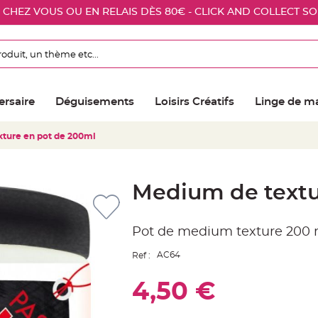
E CHEZ VOUS OU EN RELAIS DÈS 80€ - CLICK AND COLLECT S
ersaire
Déguisements
Loisirs Créatifs
Linge de m
ture en pot de 200ml
Medium de textu
Pot de medium texture 200
AC64
Ref :
4,50 €