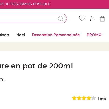
OUS 1H DÉSORMAIS POSSIBLE
Déjà client ?
Connectez vous pour retrouver vos coups de
aison
Noel
Décoration Personnalisée
PROMO
coeur
Me connecter
Mot de passe oublié ?
re en pot de 200ml
Nouveau client ?
 mL
Créer mon compte
1
avis