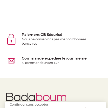
jetable
Chevalet
de
table
Mariage
Colombe,
Paiement CB Sécurisé
Papillon,
Nous ne conservons pas vos coordonnées
Cage
bancaires
oiseau
Confettis
Commande expédiée le jour même
et
Si commande avant 14h
Pétale
de
rose
Déco
Ardoise
Déco
Naturelle
Continuer sans accepter
Mariage