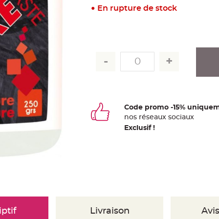
En rupture de stock
Code promo -15% uniquem
nos
ré
seaux
sociaux
Exclusif !
ptif
Livraison
Avis