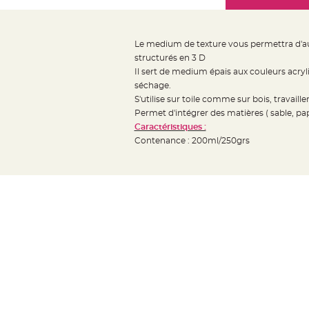
Mariage
the
Décoration
images
table
gallery
Le medium de texture vous permettra d'augm
mariage
structurés en 3 D
Bougeoirs
Il sert de medium épais aux couleurs acryl
et
séchage.
S'utilise sur toile comme sur bois, travaill
Photophores
Permet d'intégrer des matières ( sable, papi
Bougie
Caractéristiques :
décoration
Contenance : 200ml/250grs
Centre
de
table
&
Vase
Mariage
Chemin
de
table
Mariage