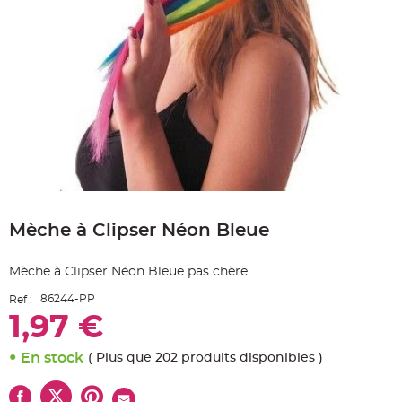
e
A
r
t
i
c
l
e
L
u
m
i
n
e
u
x
Skip
B
to
a
Mèche à Clipser Néon Bleue
the
l
beginning
l
o
of
n
Mèche à Clipser Néon Bleue pas chère
the
m
a
images
r
86244-PP
Ref :
gallery
i
1,97 €
a
g
e
&
En stock
( Plus que 202 produits disponibles )
H
é
l
i