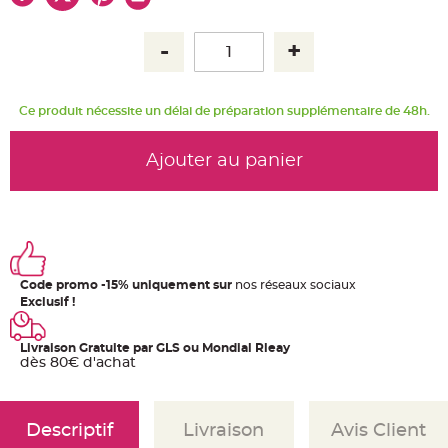
u
m
B
a
n
d
e
r
Ce produit nécessite un délai de préparation supplémentaire de 48h.
o
l
e
e
Ajouter au panier
t
g
u
i
r
l
a
n
d
e
Code promo -15% uniquement sur
nos réseaux sociaux
m
a
Exclusif !
r
i
a
g
Livraison Gratuite par GLS ou Mondial Rleay
e
dès 80€ d'achat
H
o
u
s
Descriptif
Livraison
Avis Client
s