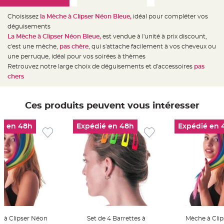
e
d
e
Choisissez
la Mèche à Clipser Néon Bleue,
idéal pour compléter vos
c
h
déguisements
a
La Mèche à Clipser Néon Bleue
,
est vendue à l'unité à prix discount,
i
s
c'est une mèche,
pas chère
, qui s'attache facilement à vos cheveux ou
e
m
une perruque,
idéal pour vos soirées à thèmes
a
Retrouvez notre large choix de déguisements et d'accessoires
pas
r
i
chers
a
g
e
Ces produits peuvent vous intéresser
L
a
n
t
é en 48h
Expédié en 48h
Expédié en 
e
r
n
e
v
o
l
a
n
t
e
e
t
f
l
 à Clipser Néon
Set de 4 Barrettes à
Mèche à Cli
o