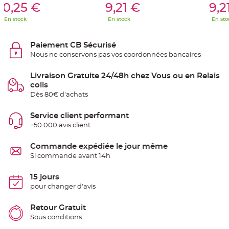
S
10,25 €
9,21 €
9,2
u
s
En stock
En stock
En sto
p
e
n
s
Paiement CB Sécurisé
i
o
Nous ne conservons pas vos coordonnées bancaires
n
b
o
Livraison Gratuite 24/48h chez Vous ou en Relais
u
l
colis
e
Dès 80€ d'achats
p
a
p
i
Service client performant
e
+50 000 avis client
r
T
Commande expédiée le jour même
a
p
Si commande avant 14h
i
s
d
15 jours
e
s
pour changer d'avis
a
l
l
Retour Gratuit
e
e
Sous conditions
t
T