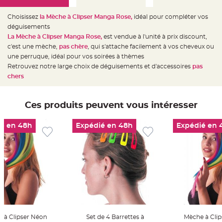
e
d
e
Choisissez
la Mèche à Clipser Manga Rose,
idéal pour compléter vos
c
h
déguisements
a
La Mèche à Clipser Manga Rose
,
est vendue à l'unité à prix discount,
i
s
c'est une mèche,
pas chère
, qui s'attache facilement à vos cheveux ou
e
m
une perruque,
idéal pour vos soirées à thèmes
a
Retrouvez notre large choix de déguisements et d'accessoires
pas
r
i
chers
a
g
e
Ces produits peuvent vous intéresser
L
a
n
t
é en 48h
Expédié en 48h
Expédié en 
e
r
n
e
v
o
l
a
n
t
e
e
t
f
l
 à Clipser Néon
Set de 4 Barrettes à
Mèche à Cli
o