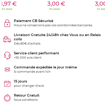
S
1,97 €
3,00 €
3,0
u
s
En stock
En stock
En sto
p
e
n
s
Paiement CB Sécurisé
i
o
Nous ne conservons pas vos coordonnées bancaires
n
b
o
Livraison Gratuite 24/48h chez Vous ou en Relais
u
l
colis
e
Dès 80€ d'achats
p
a
p
i
Service client performant
e
+50 000 avis client
r
T
Commande expédiée le jour même
a
p
Si commande avant 14h
i
s
d
15 jours
e
s
pour changer d'avis
a
l
l
Retour Gratuit
e
e
Sous conditions
t
T