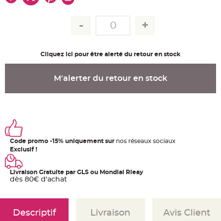
u
m
B
a
n
d
e
r
Cliquez ici pour être alerté du retour en stock
o
l
e
e
M'alerter du retour en stock
t
g
u
i
r
l
a
n
d
e
Code promo -15% uniquement sur
nos réseaux sociaux
m
a
Exclusif !
r
i
a
g
Livraison Gratuite par GLS ou Mondial Rleay
e
dès 80€ d'achat
H
o
u
s
Descriptif
Livraison
Avis Client
s