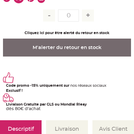
u
m
B
a
n
d
e
r
Cliquez ici pour être alerté du retour en stock
o
l
e
e
M'alerter du retour en stock
t
g
u
i
r
l
a
n
d
e
Code promo -15% uniquement sur
nos réseaux sociaux
m
a
Exclusif !
r
i
a
g
Livraison Gratuite par GLS ou Mondial Rleay
e
dès 80€ d'achat
H
o
u
s
Descriptif
Livraison
Avis Client
s