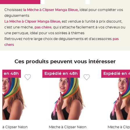
e
d
e
Choisissez
la Mèche à Clipser Manga Bleue,
idéal pour compléter vos
c
h
déguisements
a
La Mèche à Clipser Manga Bleue
,
est vendue à l'unité à prix discount,
i
s
c'est une mèche,
pas chère
, qui s'attache facilement à vos cheveux ou
e
m
une perruque,
idéal pour vos soirées à thèmes
a
Retrouvez notre large choix de déguisements et d'accessoires
pas
r
i
chers
a
g
e
Ces produits peuvent vous intéresser
L
a
n
t
é en 48h
Expédié en 48h
Expédié en 
e
r
n
e
v
o
l
a
n
t
e
e
t
f
l
 à Clipser Néon
Mèche à Clipser Néon
Mèche à Cli
o