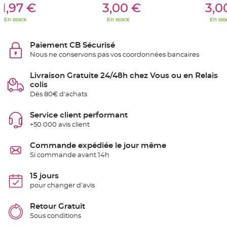
S
1,97 €
3,00 €
3,0
u
s
En stock
En stock
En sto
p
e
n
s
Paiement CB Sécurisé
i
o
Nous ne conservons pas vos coordonnées bancaires
n
b
o
Livraison Gratuite 24/48h chez Vous ou en Relais
u
l
colis
e
Dès 80€ d'achats
p
a
p
i
Service client performant
e
+50 000 avis client
r
T
Commande expédiée le jour même
a
p
Si commande avant 14h
i
s
d
15 jours
e
s
pour changer d'avis
a
l
l
Retour Gratuit
e
e
Sous conditions
t
T