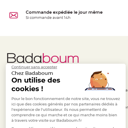
jetable
Chevalet
Commande expédiée le jour même
de
Si commande avant 14h
table
Mariage
Colombe,
Papillon,
Cage
oiseau
Confettis
Continuer sans accepter
et
Chez Badaboum
Pétale
Liens Utiles
On utilise des
Legal
de
cookies !
- Questions / Réponses
- Conditions Généra
rose
Déco
- Nous contacter
Pour le bon fonctionnement de notre site, vous ne trouvez
- RGPD
ici que des cookies générés par nos partenaires dédiés à
Ardoise
- Suivre une commande
- Règles de confiden
l'expérience de l'utilisateur. Ils nous permettent de
Déco
comprendre ce qui marche et ce qui marche moins bien
- Retourner un article
- Cookies
Naturelle
à travers votre visite sur Badaboum.fr
- Paiement Sécurisé
- Plan du site
Mariage