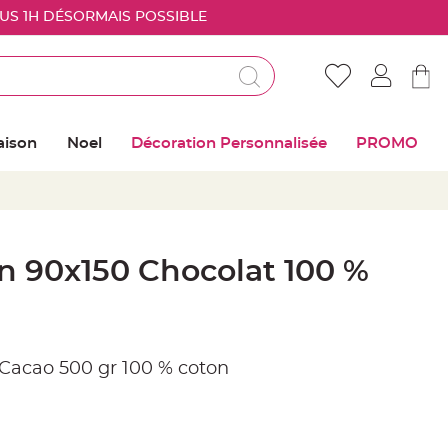
OUS 1H DÉSORMAIS POSSIBLE
Déjà client ?
Connectez vous pour retrouver vos coups de
aison
Noel
Décoration Personnalisée
PROMO
coeur
Me connecter
Mot de passe oublié ?
n 90x150 Chocolat 100 %
Nouveau client ?
Créer mon compte
Cacao 500 gr 100 % coton