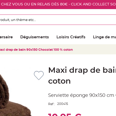
E CHEZ VOUS OU EN RELAIS DÈS 80€ - CLICK AND COLLECT S
ersaire
Déguisements
Loisirs Créatifs
Linge de m
axi drap de bain 90x150 Chocolat 100 % coton
Maxi drap de bai
coton
Serviette éponge 90x150 cm 
200415
Ref :