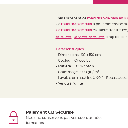
Mariage
the
Décoration
images
table
gallery
Très absorbant ce
maxi drap de bain en 10
mariage
Ce
maxi drap de bain
à pour dimension 90 x
Bougeoirs
Ce maxi drap de bain
est facile d'entretien
et
,
, drap de bai
de toilette
serviette de toilette
Photophores
Bougie
Caractéristiques :
- Dimensions : 90 x 150 cm
décoration
- Couleur : Chocolat
Centre
- Matière : 100 % coton
de
- Grammage : 500 gr / m²
table
- Lavable en machine à 40 ° -
Repassage au 
&
- Vendu à l'unité
Vase
Mariage
Chemin
de
Paiement CB Sécurisé
table
Nous ne conservons pas vos coordonnées
bancaires
Mariage