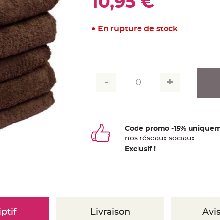
10,95 €
En rupture de stock
Code promo -15% uniquem
nos
ré
seaux
sociaux
Exclusif !
ptif
Livraison
Avis