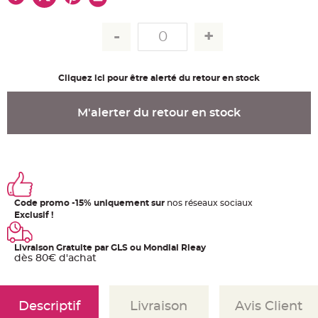
u
m
B
a
n
d
e
r
Cliquez ici pour être alerté du retour en stock
o
l
e
e
M'alerter du retour en stock
t
g
u
i
r
l
a
n
d
e
Code promo -15% uniquement sur
nos réseaux sociaux
m
a
Exclusif !
r
i
a
g
Livraison Gratuite par GLS ou Mondial Rleay
e
dès 80€ d'achat
H
o
u
s
Descriptif
Livraison
Avis Client
s