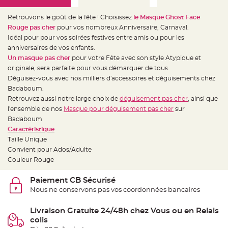
e
d
e
Retrouvons le goût de la fête ! Choisissez
le Masque Ghost Face
c
h
Rouge pas cher
pour vos nombreux Anniversaire, Carnaval.
a
Idéal pour pour vos soirées festives entre amis ou pour les
i
s
anniversaires de vos enfants.
e
m
Un masque pas cher
pour votre Fête avec son style Atypique et
a
originale,
sera parfaite pour vous démarquer de tous.
r
i
Déguisez-vous avec nos milliers d'accessoires et déguisements chez
a
g
Badaboum.
e
Retrouvez aussi notre large choix de
déguisement pas cher
, ainsi que
l'ensemble de nos
Masque pour déguisement pas cher
sur
L
a
Badaboum
n
t
Caractéristique
e
Taille Unique
r
n
Convient pour Ados/Adulte
e
v
Couleur Rouge
o
l
a
Paiement CB Sécurisé
n
t
Nous ne conservons pas vos coordonnées bancaires
e
e
t
Livraison Gratuite 24/48h chez Vous ou en Relais
f
colis
l
o