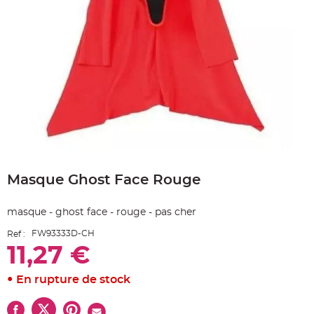
e
A
r
t
i
c
l
e
L
u
m
i
n
e
u
x
Skip
B
to
a
Masque Ghost Face Rouge
the
l
beginning
l
o
of
n
masque - ghost face - rouge - pas cher
the
m
a
images
r
FW93333D-CH
Ref :
gallery
i
11,27 €
a
g
e
&
En rupture de stock
H
é
l
i