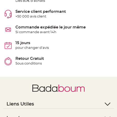
Dès 80€ d'achats
t
t
a
Service client performant
n
t
+50 000 avis client
e
N
Commande expédiée le jour même
o
Si commande avant 14h
e
u
d
h
15 jours
o
pour changer d'avis
u
s
s
e
Retour Gratuit
d
Sous conditions
e
c
h
a
i
s
e
d
e
M
a
r
i
Liens Utiles
a
g
e
- Questions / Réponses