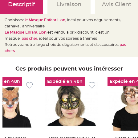
e
Descriptif
Livraison
Avis Client
d
e
c
h
a
Choisissez
le Masque Enfant Lion,
idéal pour vos déguisements,
i
carnaval, anniversaire
s
e
Le Masque Enfant Lion
est vendu à prix discount, c'est un
m
a
masque,
pas cher,
idéal pour vos soirées à thèmes
r
Retrouvez notre large choix de déguisements et d'accessoires
pas
i
a
chers
g
e
L
Ces produits peuvent vous intéresser
a
n
t
e
é en 48h
Expédié en 48h
Expédié en 
r
n
e
v
o
l
a
n
t
e
e
t
f
l
o