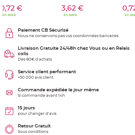
S
er Au Panier
Ajouter Au Panier
Ajouter A
u
0,72 €
3,62 €
0,7
s
p
En stock
En stock
En sto
e
n
s
i
Paiement CB Sécurisé
o
n
Nous ne conservons pas vos coordonnées bancaires
b
o
u
Livraison Gratuite 24/48h chez Vous ou en Relais
l
e
colis
p
Dès 80€ d'achats
a
p
i
e
Service client performant
r
+50 000 avis client
T
a
Commande expédiée le jour même
p
i
Si commande avant 14h
s
d
e
15 jours
s
a
pour changer d'avis
l
l
e
Retour Gratuit
e
t
Sous conditions
T