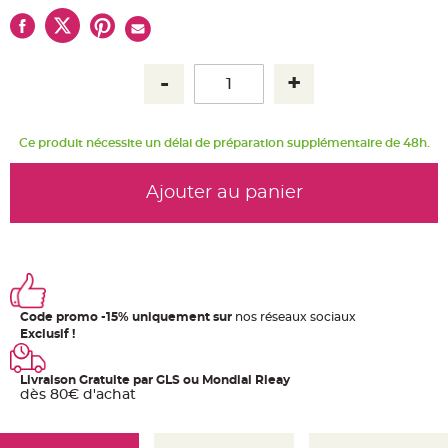
u
m
B
a
n
d
e
r
o
l
Ce produit nécessite un délai de préparation supplémentaire de 48h.
e
e
t
g
Ajouter au panier
u
i
r
l
a
n
d
e
m
a
r
Code promo -15% uniquement sur
nos réseaux sociaux
i
Exclusif !
a
g
e
Livraison Gratuite par GLS ou Mondial Rleay
H
dès 80€ d'achat
o
u
s
s