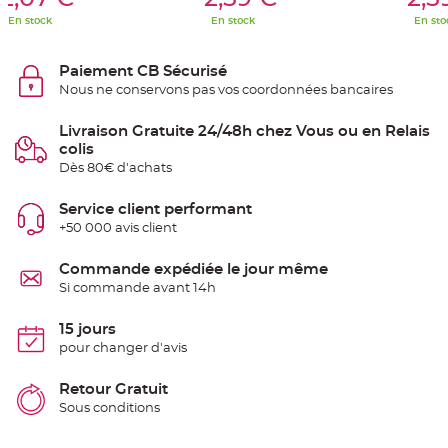
S
u
En stock
En stock
En sto
s
p
e
n
Paiement CB Sécurisé
s
Nous ne conservons pas vos coordonnées bancaires
i
o
n
b
Livraison Gratuite 24/48h chez Vous ou en Relais
o
colis
u
l
Dès 80€ d'achats
e
p
a
Service client performant
p
i
+50 000 avis client
e
r
Commande expédiée le jour même
T
Si commande avant 14h
a
p
i
s
15 jours
d
pour changer d'avis
e
s
a
l
Retour Gratuit
l
Sous conditions
e
e
t
T