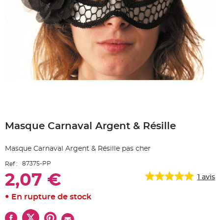
e
A
r
t
i
c
l
e
L
u
m
i
n
e
u
x
Skip
B
to
a
Masque Carnaval Argent & Résille
the
l
beginning
l
o
of
n
Masque Carnaval Argent & Résille pas cher
the
m
a
images
r
87375-PP
Ref :
gallery
i
a
2,07 €
1
avis
g
e
&
En rupture de stock
H
é
l
i