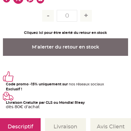
u
m
B
a
n
d
e
r
Cliquez ici pour être alerté du retour en stock
o
l
e
e
M'alerter du retour en stock
t
g
u
i
r
l
a
n
d
e
m
Code promo -15% uniquement sur
nos réseaux sociaux
a
Exclusif !
r
i
a
g
Livraison Gratuite par GLS ou Mondial Rleay
e
dès 80€ d'achat
H
o
u
s
Descriptif
Livraison
Avis Client
s