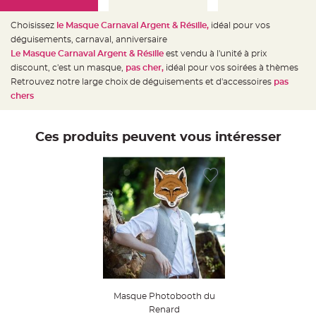
e
d
e
Choisissez
le Masque Carnaval Argent & Résille,
idéal pour vos
c
h
déguisements, carnaval, anniversaire
a
i
Le Masque Carnaval Argent & Résille
est vendu à l'unité à prix
s
discount, c'est un masque,
pas cher,
idéal pour vos soirées à thèmes
e
m
Retrouvez notre large choix de déguisements et d'accessoires
pas
a
r
chers
i
a
g
e
Ces produits peuvent vous intéresser
L
a
n
t
e
r
n
e
v
o
l
a
n
t
e
e
t
f
Masque Photobooth du
l
Renard
o