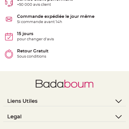
S
+50 000 avis client
u
s
p
e
Commande expédiée le jour même
n
Si commande avant 14h
s
i
o
n
15 jours
b
pour changer d'avis
o
u
l
e
Retour Gratuit
p
Sous conditions
a
p
i
e
r
T
a
p
i
s
d
Liens Utiles
e
s
a
- Questions / Réponses
l
l
- Nous contacter
Legal
e
e
- Suivre une commande
- Conditions Générales de Vente
t
T