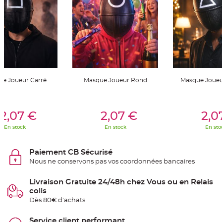
t
t
a
n
t
e
N
o
e
u
d
h
e Joueur Carré
Masque Joueur Rond
Masque Joueu
o
u
s
s
er Au Panier
Ajouter Au Panier
Ajouter A
e
2,07 €
2,07 €
2,0
d
e
c
En stock
En stock
En sto
h
a
i
s
Paiement CB Sécurisé
e
Nous ne conservons pas vos coordonnées bancaires
d
e
M
a
Livraison Gratuite 24/48h chez Vous ou en Relais
r
colis
i
a
Dès 80€ d'achats
g
e
Service client performant