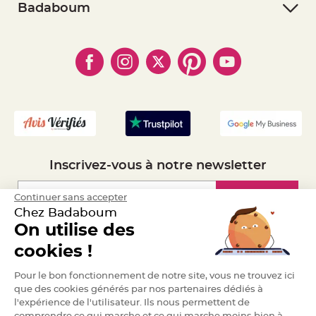
- Retourner un article
- RGPD
Badaboum
e
n
- Paiement Sécurisé
- Règles de confidentialité
t
- Qui somme-nous ?
u
- Paiement en Plusieurs fois
- Cookies
r
- Obtenez des Remises
e
- Marques
M
- Plan du site
- Livraison Rapide 24h
a
r
- Mandat Administratif
i
a
- Recrutement
g
e
D
é
c
Inscrivez-vous à notre newsletter
o
r
a
Inscription
Continuer sans accepter
t
Chez Badaboum
i
On utilise des
o
Espace Pro
n
cookies !
t
a
Demander un devis
Pour le bon fonctionnement de notre site, vous ne trouvez ici
b
l
que des cookies générés par nos partenaires dédiés à
e
l'expérience de l'utilisateur. Ils nous permettent de
m