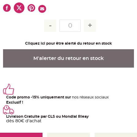
u
m
B
a
n
d
e
r
o
l
Cliquez ici pour être alerté du retour en stock
e
e
t
g
M'alerter du retour en stock
u
i
r
l
a
n
d
e
m
a
r
Code promo -15% uniquement sur
nos réseaux sociaux
i
Exclusif !
a
g
e
Livraison Gratuite par GLS ou Mondial Rleay
H
dès 80€ d'achat
o
u
s
s