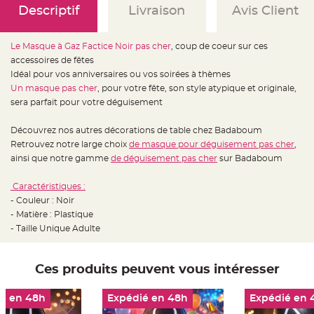
e
Descriptif
Livraison
Avis Client
d
e
c
h
a
Le Masque à Gaz Factice Noir pas cher
, coup de coeur sur ces
i
accessoires de fêtes
s
e
Idéal pour vos anniversaires ou vos soirées à thèmes
m
a
Un masque pas cher
, pour votre fête, son style atypique et originale,
r
sera parfait pour votre déguisement
i
a
g
e
Découvrez nos autres décorations de table chez Badaboum
Retrouvez notre large choix
de masque pour déguisement pas cher
,
L
ainsi que notre gamme
de déguisement pas cher
sur Badaboum
a
n
t
e
Caractéristiques :
r
- Couleur : Noir
n
e
- Matière : Plastique
v
o
- Taille Unique Adulte
l
a
n
t
Ces produits peuvent vous intéresser
e
e
t
f
é en 48h
Expédié en 48h
Expédié en 
l
o