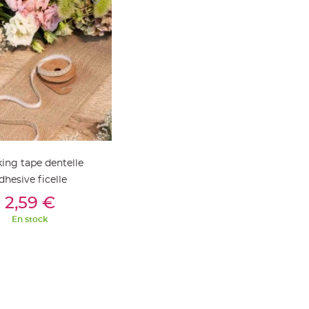
ing tape dentelle
dhesive ficelle
outer Au Panier
2,59 €
En stock