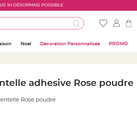
OUS 1H DÉSORMAIS POSSIBLE
Déjà client ?
Connectez vous pour retrouver vos coups de
aison
Noel
Décoration Personnalisée
PROMO
coeur
Me connecter
Mot de passe oublié ?
ntelle adhesive Rose poudre
Nouveau client ?
dentelle Rose poudre
Créer mon compte