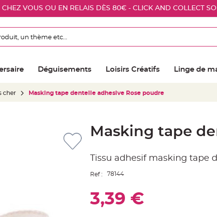
E CHEZ VOUS OU EN RELAIS DÈS 80€ - CLICK AND COLLECT S
ersaire
Déguisements
Loisirs Créatifs
Linge de m
s cher
Masking tape dentelle adhesive Rose poudre
Masking tape de
Tissu adhesif masking tape 
78144
Ref :
3,39 €