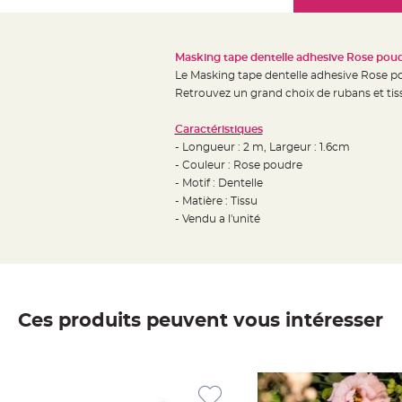
Mariage
the
Décoration
images
table
gallery
Masking tape dentelle adhesive Rose poud
mariage
Le
Masking tape dentelle adhesive Rose pou
Bougeoirs
Retrouvez un grand choix de rubans et tiss
et
Caractéristiques
Photophores
- Longueur : 2 m, Largeur : 1.6cm
Bougie
- Couleur : Rose poudre
décoration
- Motif : Dentelle
Centre
- Matière : Tissu
de
- Vendu a l'unité
table
&
Vase
Mariage
Ces produits peuvent vous intéresser
Chemin
de
table
Mariage