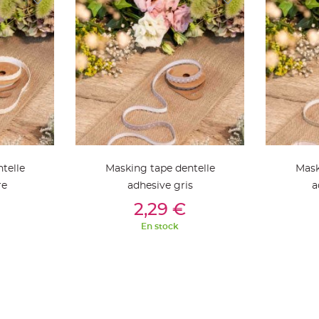
telle
Masking tape dentelle
Mask
re
adhesive gris
a
ier
Ajouter Au Panier
Aj
2,29 €
En stock