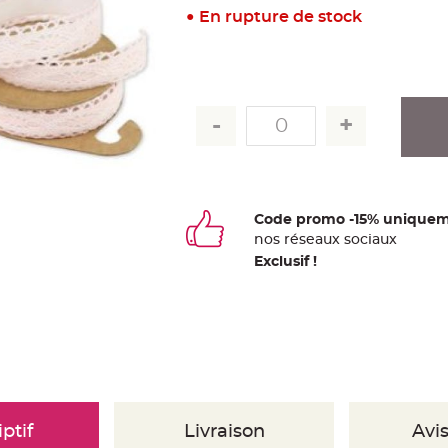
En rupture de stock
Code promo -15% uniquem
nos
ré
seaux
sociaux
Exclusif !
ptif
Livraison
Avis