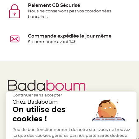
Pics
Paiement CB Sécurisé
pour
Nous ne conservons pas vos coordonnées
Déco
bancaires
Gateau
Rond
Commande expédiée le jour même
de
Si commande avant 14h
serviette
table
de
mariage
Contenant
Dragées
Mariage
Continuer sans accepter
Boite
Chez Badaboum
à
On utilise des
Liens Utiles
Legal
dragées
cookies !
Bourse
- Questions / Réponses
- Conditions Généra
et
Pour le bon fonctionnement de notre site, vous ne trouvez
- Nous contacter
- RGPD
sac
ici que des cookies générés par nos partenaires dédiés à