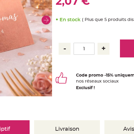
2,07 €
En stock
( Plus que 5 produits di
Code promo -15% uniquem
nos
ré
seaux
sociaux
Exclusif !
ptif
Livraison
Avis