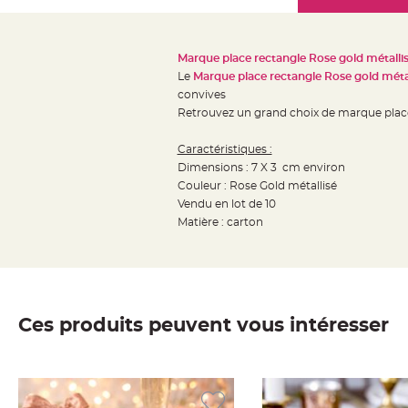
Mariage
the
Décoration
images
table
gallery
Marque place rectangle Rose gold métalli
mariage
Le
Marque place rectangle Rose gold métal
Bougeoirs
convives
et
Retrouvez un grand choix de marque place
Photophores
Caractéristiques :
Bougie
Dimensions : 7 X 3 cm environ
décoration
Couleur : Rose Gold métallisé
Centre
Vendu en lot de 10
de
Matière : carton
table
&
Vase
Mariage
Ces produits peuvent vous intéresser
Chemin
de
table
Mariage