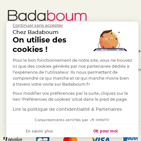
Pics
pour
Déco
Gateau
Continuer sans accepter
Rond
Chez Badaboum
de
Liens Utiles
On utilise des
Legal
serviette
cookies !
- Questions / Réponses
- Conditions Généra
table
- Nous contacter
Pour le bon fonctionnement de notre site, vous ne trouvez
- RGPD
de
ici que des cookies générés par nos partenaires dédiés à
mariage
- Suivre une commande
- Règles de confiden
l'expérience de l'utilisateur. Ils nous permettent de
Contenant
comprendre ce qui marche et ce qui marche moins bien
- Retourner un article
- Cookies
Dragées
à travers votre visite sur Badaboum.fr
- Paiement Sécurisé
- Plan du site
Mariage
Pour modifier vos préférences par la suite, cliquez sur le
- Paiement en Plusieurs fois
Boite
lien 'Préférences de cookies' situé dans le pied de page.
à
- Marques
Lire la politique de confidentialité & Partenaires
dragées
Consentements certifiés par
Bourse
et
En savoir plus
OK pour moi
sac
Axeptio consent