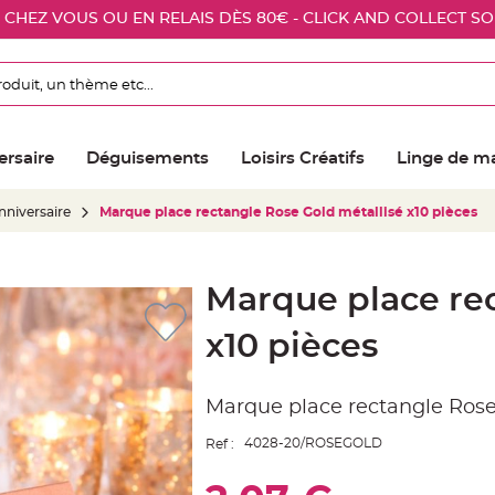
E CHEZ VOUS OU EN RELAIS DÈS 80€ - CLICK AND COLLECT S
ersaire
Déguisements
Loisirs Créatifs
Linge de m
niversaire
Marque place rectangle Rose Gold métallisé x10 pièces
Marque place rec
x10 pièces
Marque place rectangle Rose
4028-20/ROSEGOLD
Ref :