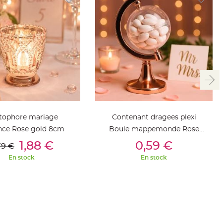
tophore mariage
Contenant dragees plexi
nce Rose gold 8cm
Boule mappemonde Rose
outer Au Panier
Ajouter Au Panier
Gold
1,88 €
0,59 €
79 €
En stock
En stock