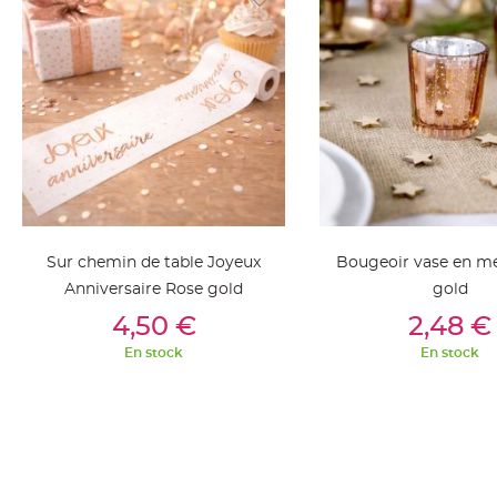
jetable
Chevalet
de
table
Mariage
Colombe,
Papillon,
Cage
oiseau
Confettis
Sur chemin de table Joyeux
Bougeoir vase en mé
et
Anniversaire Rose gold
gold
Pétale
Ajouter Au Panier
Ajouter Au Pan
4,50 €
2,48 €
de
En stock
En stock
rose
Déco
Ardoise
Déco
Naturelle
Mariage