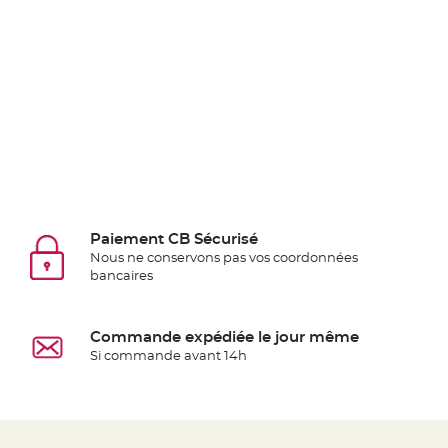
Deco
Paillette
et
Strass
Déco
Plume
Mariage
Fleurs
décoratives
Mariage
Paiement CB Sécurisé
Nous ne conservons pas vos coordonnées
Marque
bancaires
place
et
porte
Commande expédiée le jour même
nom
Si commande avant 14h
Menu,
Carte
d'Invitation