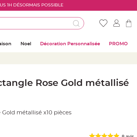
OUS 1H DÉSORMAIS POSSIBLE
Déjà client ?
Connectez vous pour retrouver vos coups de
aison
Noel
Décoration Personnalisée
PROMO
coeur
Me connecter
Mot de passe oublié ?
tangle Rose Gold métallisé
Nouveau client ?
Créer mon compte
 Gold métallisé x10 pièces
8
avis