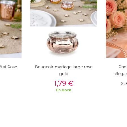
tal Rose
Bougeoir mariage large rose
Pho
gold
élega
ier
Ajouter Au Panier
Aj
1,79 €
2,
En stock