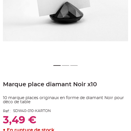
e
A
r
t
i
c
l
e
L
u
m
i
n
e
u
x
B
a
Skip
l
to
l
o
Marque place diamant Noir x10
the
n
beginning
m
a
of
r
10 marque places originaux en forme de diamant Noir pour
the
i
déco de table
images
a
g
gallery
SDW40-010-KARTON
e
Ref :
&
3,49 €
H
é
l
i
En rupture de stock