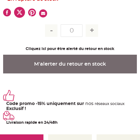
u
m
B
a
n
d
e
r
o
l
e
e
Cliquez ici pour être alerté du retour en stock
t
g
u
M'alerter du retour en stock
i
r
l
a
n
d
e
m
a
r
i
Code promo -15% uniquement sur
nos
ré
seaux
sociaux
a
Exclusif !
g
e
H
Livraison rapide en 24/48h
o
u
s
s