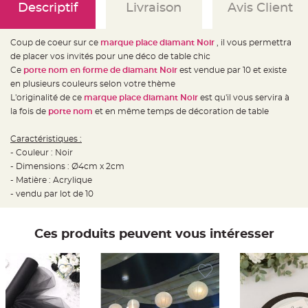
e
Descriptif
Livraison
Avis Client
d
e
c
h
Coup de coeur sur ce
marque place diamant Noir
, il vous permettra
a
i
de placer vos invités pour une déco de table chic
s
e
Ce
porte nom en forme de diamant Noir
est vendue par 10 et existe
m
en plusieurs couleurs selon votre thème
a
r
L'originalité de ce
marque place diamant Noir
est qu'il vous servira à
i
a
la fois de
porte nom
et en même temps de décoration de table
g
e
Caractéristiques :
L
- Couleur : Noir
a
n
- Dimensions : Ø4cm x 2cm
t
- Matière : Acrylique
e
r
- vendu par lot de 10
n
e
v
o
l
Ces produits peuvent vous intéresser
a
n
t
e
e
t
f
l
o