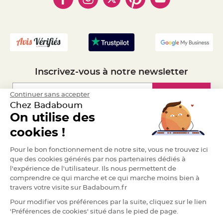
a
- Mandat Administratif
r
i
- Recrutement
a
g
e
B
Inscrivez-vous à notre newsletter
o
u
g
e
Inscription
Continuer sans accepter
o
i
Chez Badaboum
r
s
On utilise des
e
Espace Pro
t
cookies !
P
h
o
Demander un devis
Pour le bon fonctionnement de notre site, vous ne trouvez ici
t
o
que des cookies générés par nos partenaires dédiés à
p
h
l'expérience de l'utilisateur. Ils nous permettent de
o
comprendre ce qui marche et ce qui marche moins bien à
r
e
travers votre visite sur Badaboum.fr
s
Pour modifier vos préférences par la suite, cliquez sur le lien
B
'Préférences de cookies' situé dans le pied de page.
o
u