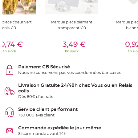
S
u
s
p
e
n
 place coeur vert
Marque place diamant
Marque pla
s
anis x10
transparent x10
blanc 
i
o
n
er Au Panier
Ajouter Au Panier
Ajouter A
b
0,74 €
3,49 €
0,9
o
u
l
En stock
En stock
En sto
e
p
a
p
Paiement CB Sécurisé
i
e
Nous ne conservons pas vos coordonnées bancaires
r
Livraison Gratuite 24/48h chez Vous ou en Relais
T
a
colis
p
Dès 80€ d'achats
i
s
d
e
Service client performant
s
+50 000 avis client
a
l
l
e
Commande expédiée le jour même
e
Si commande avant 14h
t
T