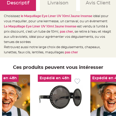
e
Descriptif
Livraison
Avis Client
d
e
c
h
Choisissez
le Maquillage Eye Liner UV 10ml Jaune Intense
idéal pour
a
i
vous maquiller, pour une kermesse, un carnaval, ou un évènement
s
e
Le Maquillage Eye Liner UV 10ml Jaune Intense
est vendu à l'unité à
m
prix discount, c'est un tube de 10ml,
pas cher,
se retire à l'eau et réagit
a
r
aux ultraviolets, idéal pour agrémenter vos déguisements, ou vos
i
a
tenues de soirées
g
Retrouvez aussi notre large choix de déguisements, chapeaux,
e
lunettes, faux cils, lentilles, maquillages
pas cher
L
a
n
t
Ces produits peuvent vous intéresser
e
r
n
e
é en 48h
Expédié en 48h
Expédié en 
v
o
l
a
n
t
e
e
t
f
l
o