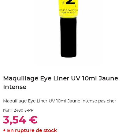
e
A
r
t
i
c
l
e
L
u
m
i
n
e
u
x
Skip
B
to
a
Maquillage Eye Liner UV 10ml Jaune
the
l
beginning
l
Intense
o
of
n
the
m
a
images
Maquillage Eye Liner UV 10ml Jaune Intense pas cher
r
gallery
i
a
248015-PP
Ref :
g
e
3,54 €
&
H
é
En rupture de stock
l
i