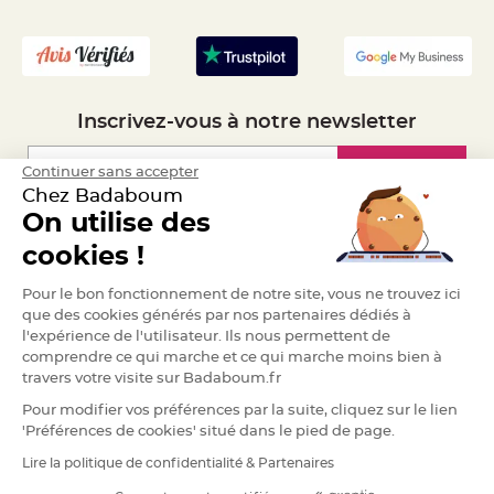
e
- Recrutement
n
t
u
r
e
M
a
r
Inscrivez-vous à notre newsletter
i
a
g
e
Inscription
Continuer sans accepter
Chez Badaboum
D
On utilise des
é
Espace Pro
c
cookies !
o
r
Demander un devis
Pour le bon fonctionnement de notre site, vous ne trouvez ici
a
que des cookies générés par nos partenaires dédiés à
t
l'expérience de l'utilisateur. Ils nous permettent de
i
comprendre ce qui marche et ce qui marche moins bien à
o
n
travers votre visite sur Badaboum.fr
t
Pour modifier vos préférences par la suite, cliquez sur le lien
a
'Préférences de cookies' situé dans le pied de page.
b
l
Lire la politique de confidentialité & Partenaires
RGPD
e
m