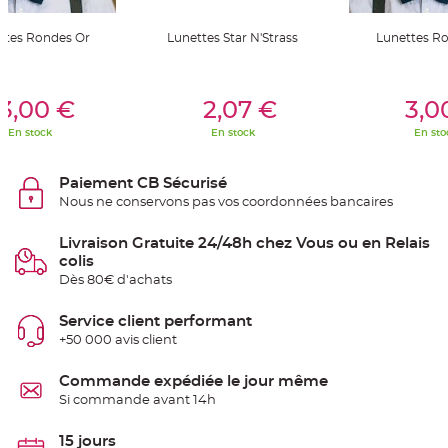
t
t
a
ttes Rondes Or
Lunettes Star N'Strass
Lunettes R
n
t
e
er Au Panier
Ajouter Au Panier
Ajouter A
N
3,00 €
2,07 €
3,0
o
e
En stock
En stock
En sto
u
d
h
o
Paiement CB Sécurisé
u
s
Nous ne conservons pas vos coordonnées bancaires
s
e
d
Livraison Gratuite 24/48h chez Vous ou en Relais
e
c
colis
h
a
Dès 80€ d'achats
i
s
e
Service client performant
d
e
+50 000 avis client
M
a
r
Commande expédiée le jour même
i
a
Si commande avant 14h
g
e
15 jours