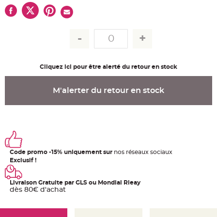
u
m
B
a
n
d
e
r
o
l
Cliquez ici pour être alerté du retour en stock
e
e
t
g
M'alerter du retour en stock
u
i
r
l
a
n
d
e
m
a
r
Code promo -15% uniquement sur
nos réseaux sociaux
i
Exclusif !
a
g
e
Livraison Gratuite par GLS ou Mondial Rleay
dès 80€ d'achat
H
o
u
s
s