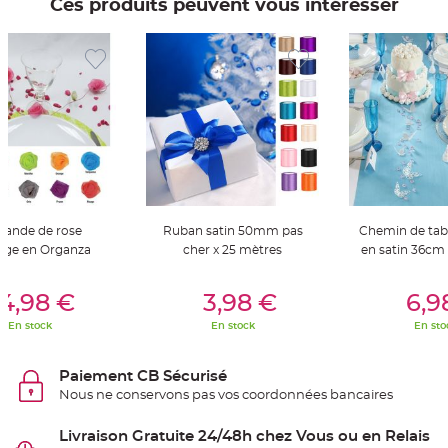
Ces produits peuvent vous intéresser
t
t
a
n
t
e
N
o
e
u
d
h
o
u
s
s
e
rlande de rose
Ruban satin 50mm pas
Chemin de tab
d
e
age en Organza
cher x 25 mètres
en satin 36cm 
c
h
a
er Au Panier
Ajouter Au Panier
Ajouter A
i
4,98 €
3,98 €
6,9
s
e
En stock
En stock
En sto
d
e
M
a
Paiement CB Sécurisé
r
i
Nous ne conservons pas vos coordonnées bancaires
a
g
e
Livraison Gratuite 24/48h chez Vous ou en Relais