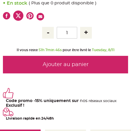
u
En stock
( Plus que 0 produit disponible )
m
B
a
n
d
e
r
o
l
e
e
t
Il vous reste
51h 7min 45s
pour être livré le
Tuesday, 8/11
g
u
i
r
Ajouter au panier
l
a
n
d
e
m
a
r
i
a
Code promo -15% uniquement sur
nos
ré
seaux
sociaux
g
e
Exclusif !
H
o
Livraison rapide en 24/48h
u
s
s