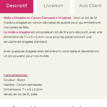
e
d
Descriptif
Livraison
Avis Client
e
c
h
a
Malle a Dragées en Carton Damassé x 10 pièces
: Voici un lot de 10
i
s
malles a dragees en carton damassé de qualité pour qui embelliront
e
m
vos tables de fête
a
La malle a dragées
est proposée en lot de 10 a prix discount, avec une
r
i
dimension de 7 x 4.5 x 5.2cm vous pourrez placer environ une
a
g
douzaine de dragées standard
e
Avec quelques dragées elles décoreront votre table et deviendrons
L
a
un joli souvenir pour vos invités.
n
t
e
r
n
e
v
Caractéristiques :
o
Couleur : Blanc
l
a
Matière : Carton damassée
n
t
Dimensions: 7 x 4.5 x 5.2cm
e
Vendu en lot de 10, pliée
e
t
f
l
o