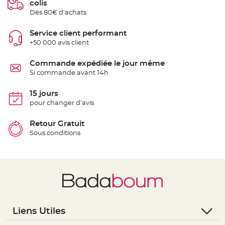
colis
S
u
Dès 80€ d'achats
s
p
e
Service client performant
n
s
+50 000 avis client
i
o
n
Commande expédiée le jour même
b
o
Si commande avant 14h
u
l
e
15 jours
p
a
pour changer d'avis
p
i
e
Retour Gratuit
r
Sous conditions
T
a
p
i
s
d
e
s
a
l
l
e
Liens Utiles
e
t
- Questions / Réponses
T