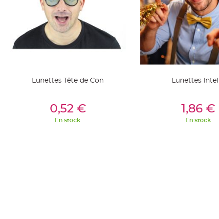
Deco
Paillette
et
Strass
Déco
Plume
Mariage
Lunettes Tête de Con
Lunettes Intel
Fleurs
décoratives
Ajouter Au Panier
Ajouter Au Pan
0,52 €
1,86 €
Mariage
En stock
En stock
Marque
place
et
porte
nom
Menu,
Carte
d'Invitation