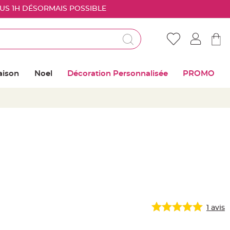
OUS 1H DÉSORMAIS POSSIBLE
Déjà client ?
Connectez vous pour retrouver vos coups de
aison
Noel
Décoration Personnalisée
PROMO
coeur
Me connecter
Mot de passe oublié ?
Nouveau client ?
Créer mon compte
1
avis