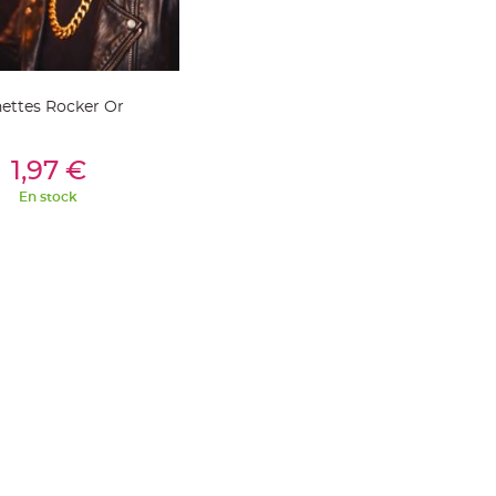
ettes Rocker Or
outer Au Panier
1,97 €
En stock