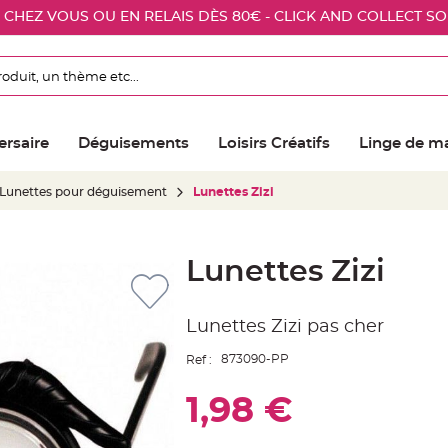
E CHEZ VOUS OU EN RELAIS DÈS 80€ - CLICK AND COLLECT S
ersaire
Déguisements
Loisirs Créatifs
Linge de m
Lunettes pour déguisement
Lunettes Zizi
Lunettes Zizi
Lunettes Zizi pas cher
873090-PP
Ref :
1,98 €