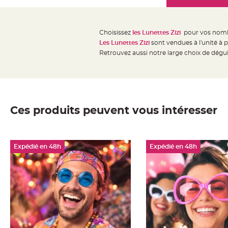
Mariage
the
Décoration
images
table
gallery
Choisissez
les Lunettes Zizi
pour vos nombr
mariage
Les Lunettes Zizi
sont vendues à l'unité à p
Bougeoirs
Retrouvez aussi notre large choix de dégu
et
Photophores
Bougie
décoration
Ces produits peuvent vous intéresser
Centre
de
table
Expédié en 48h
Expédié en 48h
&
Vase
Mariage
Chemin
de
table
Mariage