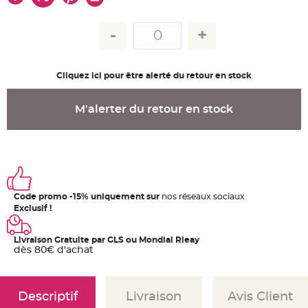
u
m
B
a
n
d
e
r
Cliquez ici pour être alerté du retour en stock
o
l
e
e
M'alerter du retour en stock
t
g
u
i
r
l
a
n
d
e
Code promo -15% uniquement sur
nos réseaux sociaux
m
a
Exclusif !
r
i
a
g
Livraison Gratuite par GLS ou Mondial Rleay
e
dès 80€ d'achat
H
o
u
s
Descriptif
Livraison
Avis Client
s