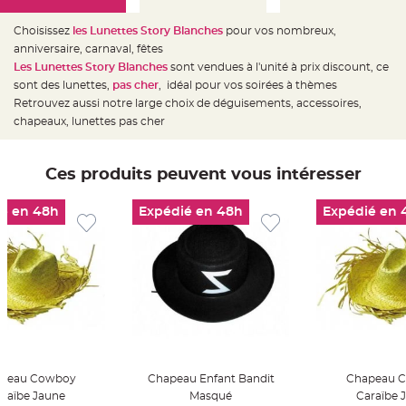
e
d
e
Choisissez
les Lunettes Story Blanches
pour vos nombreux,
c
h
anniversaire, carnaval, fêtes
a
Les Lunettes Story Blanches
sont vendues à l'unité à prix discount, ce
i
s
sont des lunettes,
pas cher
, idéal pour vos soirées à thèmes
e
m
Retrouvez aussi notre large choix de déguisements, accessoires,
a
chapeaux, lunettes pas cher
r
i
a
g
e
Ces produits peuvent vous intéresser
L
a
é en 48h
Expédié en 48h
Expédié en 
n
t
e
r
n
e
v
o
l
a
n
t
e
e
t
peau Cowboy
Chapeau Enfant Bandit
Chapeau 
f
l
araïbe Jaune
Masqué
Caraïbe 
o