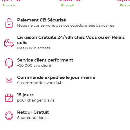
S
u
En stock
En stock
En sto
s
p
e
n
Paiement CB Sécurisé
s
Nous ne conservons pas vos coordonnées bancaires
i
o
n
b
Livraison Gratuite 24/48h chez Vous ou en Relais
o
colis
u
l
Dès 80€ d'achats
e
p
a
Service client performant
p
i
+50 000 avis client
e
r
Commande expédiée le jour même
T
Si commande avant 14h
a
p
i
15 jours
s
d
pour changer d'avis
e
s
a
Retour Gratuit
l
l
Sous conditions
e
e
t
T