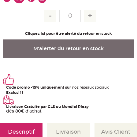
u
m
B
a
n
d
e
r
Cliquez ici pour être alerté du retour en stock
o
l
e
e
M'alerter du retour en stock
t
g
u
i
r
l
a
n
d
e
Code promo -15% uniquement sur
nos réseaux sociaux
m
a
Exclusif !
r
i
a
g
Livraison Gratuite par GLS ou Mondial Rleay
e
dès 80€ d'achat
H
o
u
s
Descriptif
Livraison
Avis Client
s