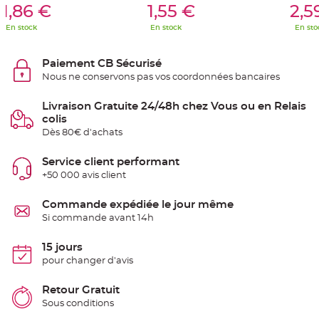
S
1,86 €
1,55 €
2,5
u
s
En stock
En stock
En sto
p
e
n
s
Paiement CB Sécurisé
i
o
Nous ne conservons pas vos coordonnées bancaires
n
b
o
Livraison Gratuite 24/48h chez Vous ou en Relais
u
l
colis
e
Dès 80€ d'achats
p
a
p
i
Service client performant
e
+50 000 avis client
r
T
Commande expédiée le jour même
a
p
Si commande avant 14h
i
s
d
15 jours
e
s
pour changer d'avis
a
l
l
Retour Gratuit
e
e
Sous conditions
t
T