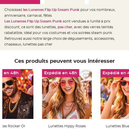
e
d
e
Choisissez
les Lunettes Flip Up Steam Punk
pour vos nombreux,
c
h
anniversaire, carnaval, fêtes
a
Les Lunettes Flip Up Steam Punk
sont vendues à l'unité à prix
i
s
discount, ce sont des lunettes,
pas cher
, avec des verres teintés
e
m
rabatatble, idéal pour vos costumes et vos soirées steam punk
a
Retrouvez aussi notre large choix de déguisements, accessoires,
r
i
chapeaux, lunettes pas cher
a
g
e
Ces produits peuvent vous intéresser
L
a
n
t
é en 48h
Expédié en 48h
Expédié en 
e
r
n
e
v
o
l
a
n
t
e
e
t
f
l
ttes Rocker Or
Lunettes Hippy Roses
Lunettes Blu
o