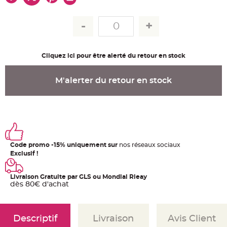
u
m
B
a
n
d
e
r
Cliquez ici pour être alerté du retour en stock
o
l
e
e
M'alerter du retour en stock
t
g
u
i
r
l
a
n
d
e
Code promo -15% uniquement sur
nos réseaux sociaux
m
a
Exclusif !
r
i
a
g
Livraison Gratuite par GLS ou Mondial Rleay
e
dès 80€ d'achat
H
o
u
s
Descriptif
Livraison
Avis Client
s