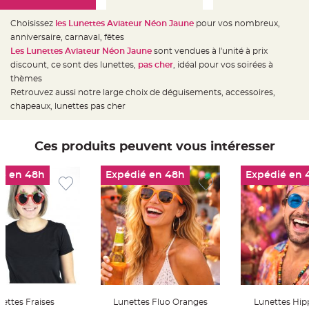
e
d
e
Choisissez
les Lunettes Aviateur Néon Jaune
pour vos nombreux,
c
h
anniversaire, carnaval, fêtes
a
Les Lunettes Aviateur Néon Jaune
sont vendues à l'unité à prix
i
s
discount, ce sont des lunettes,
pas cher
, idéal pour vos soirées à
e
m
thèmes
a
Retrouvez aussi notre large choix de déguisements, accessoires,
r
i
chapeaux, lunettes pas cher
a
g
e
Ces produits peuvent vous intéresser
L
a
n
t
é en 48h
Expédié en 48h
Expédié en 
e
r
n
e
v
o
l
a
n
t
e
e
t
f
l
ettes Fraises
Lunettes Fluo Oranges
Lunettes Hip
o