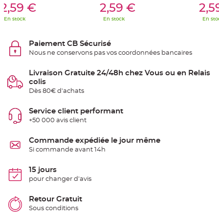
S
2,59 €
2,59 €
2,5
u
s
En stock
En stock
En sto
p
e
n
s
Paiement CB Sécurisé
i
o
Nous ne conservons pas vos coordonnées bancaires
n
b
o
Livraison Gratuite 24/48h chez Vous ou en Relais
u
l
colis
e
Dès 80€ d'achats
p
a
p
i
Service client performant
e
+50 000 avis client
r
T
Commande expédiée le jour même
a
p
Si commande avant 14h
i
s
d
15 jours
e
s
pour changer d'avis
a
l
l
Retour Gratuit
e
e
Sous conditions
t
T