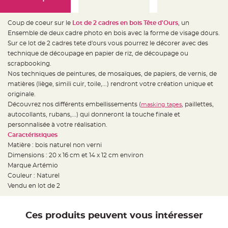
e
d
e
c
Coup de coeur sur le
Lot de 2 cadres en bois Tête d'Ours
, un
h
a
Ensemble de deux cadre photo en bois avec la forme de visage d´ours.
i
Sur ce lot de 2 cadres tete d'ours vous pourrez le décorer avec des
s
e
technique de découpage en papier de riz, de découpage ou
m
a
scrapbooking.
r
Nos techniques de peintures, de mosaïques, de papiers, de vernis, de
i
a
matières (liège, simili cuir, toile,...) rendront votre création unique et
g
e
originale.
Découvrez nos différents embellissements (
, paillettes,
masking tapes
L
autocollants, rubans,...) qui donneront la touche finale et
a
n
personnalisée à votre réalisation.
t
e
Caractéristiques
r
Matière : bois naturel non verni
n
e
Dimensions : 20 x 16 cm et 14 x 12 cm environ
v
o
Marque Artémio
l
Couleur : Naturel
a
n
Vendu en lot de 2
t
e
e
t
f
Ces produits peuvent vous intéresser
l
o