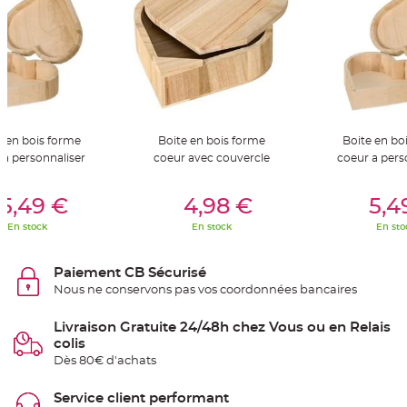
S
u
s
p
e
n
s
i
o
n
b
o
u
e en bois forme
Boite en bois forme
Boite en bo
l
 a personnaliser
coeur avec couvercle
coeur a pers
e
p
a
er Au Panier
Ajouter Au Panier
Ajouter A
p
5,49 €
4,98 €
5,4
i
e
r
En stock
En stock
En sto
T
a
Paiement CB Sécurisé
p
i
Nous ne conservons pas vos coordonnées bancaires
s
d
e
Livraison Gratuite 24/48h chez Vous ou en Relais
s
a
colis
l
Dès 80€ d'achats
l
e
e
t
Service client performant
T