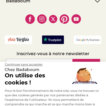
- RGPD
Badaboum
a
- Paiement Sécurisé
- Règles de confidentialité
r
- Qui somme-nous ?
i
- Paiement en Plusieurs fois
- Cookies
- Obtenez des Remises
a
- Marques
- Plan du site
g
- Livraison Rapide 24h
e
- Mandat Administratif
- Recrutement
B
o
u
g
e
o
i
r
Inscrivez-vous à notre newsletter
s
e
t
P
Inscription
Continuer sans accepter
h
o
Chez Badaboum
t
o
On utilise des
p
Espace Pro
h
cookies !
o
r
e
Demander un devis
Pour le bon fonctionnement de notre site, vous ne trouvez ici
s
que des cookies générés par nos partenaires dédiés à
B
l'expérience de l'utilisateur. Ils nous permettent de
o
comprendre ce qui marche et ce qui marche moins bien à
u