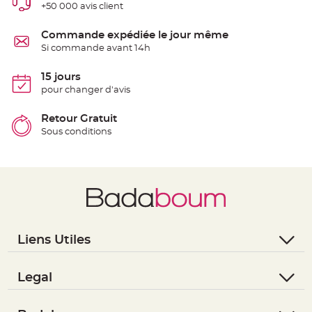
+50 000 avis client
e
n
t
u
Commande expédiée le jour même
r
Si commande avant 14h
e
M
a
r
15 jours
i
pour changer d'avis
a
g
e
Retour Gratuit
Sous conditions
D
é
c
o
r
a
t
i
o
n
Liens Utiles
t
- Questions / Réponses
a
b
- Nous contacter
Legal
l
- Suivre une commande
- Conditions Générales de Vente
e
m
- Retourner un article