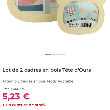
e
A
r
t
i
c
l
e
L
u
m
i
n
e
u
x
B
a
Skip
l
to
l
Lot de 2 cadres en bois Tête d'Ours
the
o
n
beginning
m
of
a
Artemio 2 Cadres en bois Teddy Adorable
r
the
i
images
a
14002430
Ref :
g
gallery
e
5,23 €
&
H
é
En rupture de stock
l
i