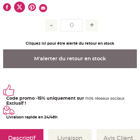
u
m
B
a
n
d
e
r
o
l
Cliquez ici pour être alerté du retour en stock
e
e
t
g
M'alerter du retour en stock
u
i
r
l
a
n
d
e
m
a
r
Code promo -15% uniquement sur
nos
ré
seaux
sociaux
i
Exclusif !
a
g
e
Livraison rapide en 24/48h
H
o
u
s
s
Descriptif
Livraison
Avis Client