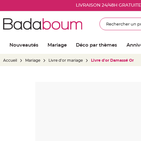
Nouveautés
LIVRAISON 24/48H GRATUIT
Mariage
Décoration
Rechercher
salle
mariage
Article
Nouveautés
Mariage
Déco par thèmes
Anniv
Lumineux
Ballon
Accueil
Mariage
Livre d'or mariage
Livre d'or Damassé Or
mariage
&
Hélium
Skip
Banderole
to
et
the
guirlande
end
mariage
of
Housse
the
de
images
chaise
gallery
mariage