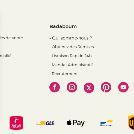
Badaboum
les de Vente
- Qui somme-nous ?
- Obtenez des Remises
tialité
- Livraison Rapide 24h
- Mandat Administratif
- Recrutement
 Options
mètres de confidentialité, en garantissant la conformité avec l