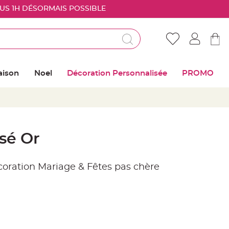
OUS 1H DÉSORMAIS POSSIBLE
Déjà client ?
Connectez vous pour retrouver vos coups de
aison
Noel
Décoration Personnalisée
PROMO
coeur
Me connecter
Mot de passe oublié ?
sé Or
Nouveau client ?
écoration Mariage & Fêtes pas chère
Créer mon compte