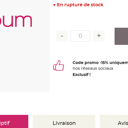
En rupture de stock
Code promo -15% uniquem
nos
ré
seaux
sociaux
Exclusif !
ptif
Livraison
Avis