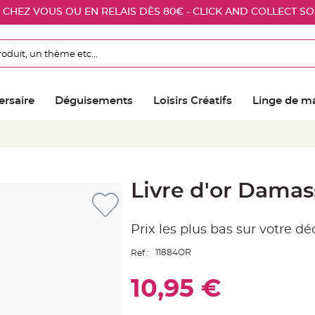
E CHEZ VOUS OU EN RELAIS DÈS 80€ - CLICK AND COLLECT S
ersaire
Déguisements
Loisirs Créatifs
Linge de m
Livre d'or Damas
Prix les plus bas sur votre d
11884OR
Ref :
10,95 €