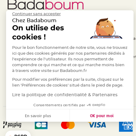
jetable
Chevalet
Continuer sans accepter
de
Chez Badaboum
table
Liens Utiles
On utilise des
Legal
Mariage
cookies !
- Questions / Réponses
- Conditions Généra
Colombe,
Papillon,
- Nous contacter
Pour le bon fonctionnement de notre site, vous ne trouvez
- RGPD
ici que des cookies générés par nos partenaires dédiés à
Cage
- Suivre une commande
- Règles de confiden
l'expérience de l'utilisateur. Ils nous permettent de
oiseau
comprendre ce qui marche et ce qui marche moins bien
- Retourner un article
- Cookies
Confettis
à travers votre visite sur Badaboum.fr
- Paiement Sécurisé
- Plan du site
et
Pour modifier vos préférences par la suite, cliquez sur le
Pétale
- Paiement en Plusieurs fois
lien 'Préférences de cookies' situé dans le pied de page.
de
- Marques
Lire la politique de confidentialité & Partenaires
rose
Déco
Consentements certifiés par
Ardoise
En savoir plus
OK pour moi
Déco
Axeptio consent
Plateforme de Gestion du Consentement : Personnalisez vos
Naturelle
Notre plateforme vous permet d'adapter et de gérer vos para
Mariage