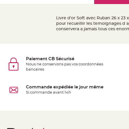
Mariage
the
Décoration
images
table
gallery
Livre d'or Soft avec Ruban 26 x 23 
mariage
pour recueillir les temoignages d a
Bougeoirs
conservera a jamais tous ces enorm
et
Photophores
Bougie
décoration
Paiement CB Sécurisé
Centre
Nous ne conservons pas vos coordonnées
bancaires
de
table
&
Commande expédiée le jour même
Vase
Si commande avant 14h
Mariage
Chemin
de
table
Mariage