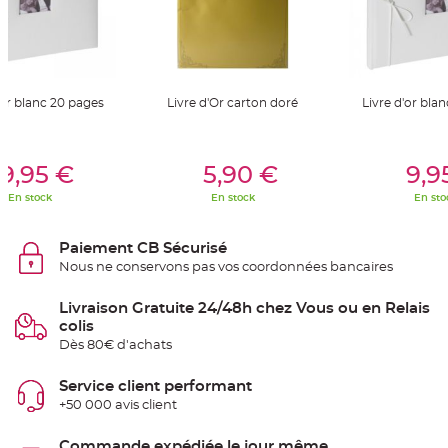
S
u
s
p
e
n
s
i
'or blanc 20 pages
Livre d'Or carton doré
Livre d'or bla
o
n
b
o
u
er Au Panier
Ajouter Au Panier
Ajouter A
l
9,95 €
5,90 €
9,9
e
p
En stock
En stock
En sto
a
p
i
e
Paiement CB Sécurisé
r
Nous ne conservons pas vos coordonnées bancaires
T
a
p
Livraison Gratuite 24/48h chez Vous ou en Relais
i
colis
s
d
Dès 80€ d'achats
e
s
a
Service client performant
l
l
+50 000 avis client
e
e
t
Commande expédiée le jour même
T