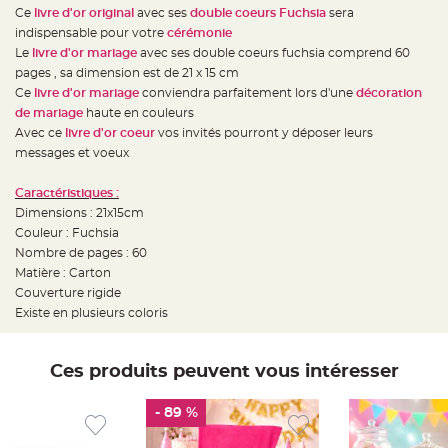
e
Ce
livre d'or original
avec ses
double coeurs Fuchsia
sera
d
e
indispensable pour votre
cérémonie
c
h
Le
livre d'or mariage
avec ses double coeurs fuchsia comprend 60
a
pages , sa dimension est de 21 x 15 cm
i
s
Ce
livre d'or mariage
conviendra parfaitement lors d'une
décoration
e
m
de mariage
haute en couleurs
a
Avec ce
livre d'or coeur
vos invités pourront y déposer leurs
r
i
messages et voeux
a
g
e
Caractéristiques :
Dimensions : 21x15cm
L
a
Couleur : Fuchsia
n
t
Nombre de pages : 60
e
Matière : Carton
r
n
Couverture rigide
e
v
Existe en plusieurs coloris
o
l
a
n
Ces produits peuvent vous intéresser
t
e
e
t
- 89 %
f
l
o