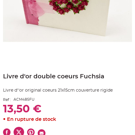
e
A
r
t
i
c
l
e
L
u
m
i
n
e
u
x
Skip
to
B
a
Livre d'or double coeurs Fuchsia
the
l
beginning
l
o
of
n
Livre d''or original coeurs 21x15cm couverture rigide
the
m
images
a
ACM485FU
Ref :
r
gallery
i
13,50 €
a
g
e
&
En rupture de stock
H
é
l
i