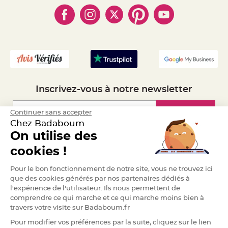
- Cookies
- Obtenez des Remises
a
- Marques
- Plan du site
- Livraison Rapide 24h
r
i
- Mandat Administratif
a
- Recrutement
g
e
B
o
u
g
Inscrivez-vous à notre newsletter
e
o
i
r
Inscription
Continuer sans accepter
s
Chez Badaboum
e
t
On utilise des
P
h
Espace Pro
o
cookies !
t
o
p
Demander un devis
Pour le bon fonctionnement de notre site, vous ne trouvez ici
h
o
que des cookies générés par nos partenaires dédiés à
r
l'expérience de l'utilisateur. Ils nous permettent de
e
s
comprendre ce qui marche et ce qui marche moins bien à
travers votre visite sur Badaboum.fr
B
o
Pour modifier vos préférences par la suite, cliquez sur le lien
u