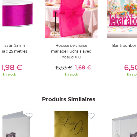
t
t
a
n
t
e
N
o
e
u
d
an satin 25mm
Housse de chaise
Bar à bonbon
h
sia x 25 mètres
mariage Fuchsia avec
o
u
noeud X10
s
er Au Panier
Ajouter Au Panier
Ajouter A
s
1,98 €
6,5
1,68 €
e
15,53 €
d
e
En stock
En stock
En sto
c
h
a
i
s
e
Produits Similaires
d
e
M
a
r
i
a
g
e