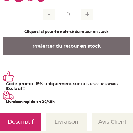
u
m
B
a
n
d
e
Cliquez ici pour être alerté du retour en stock
r
o
l
e
M'alerter du retour en stock
e
t
g
u
i
r
l
a
n
d
e
Code promo -15% uniquement sur
nos
ré
seaux
sociaux
m
Exclusif !
a
r
i
a
Livraison rapide en 24/48h
g
e
H
o
Descriptif
Livraison
Avis Client
u
s
s