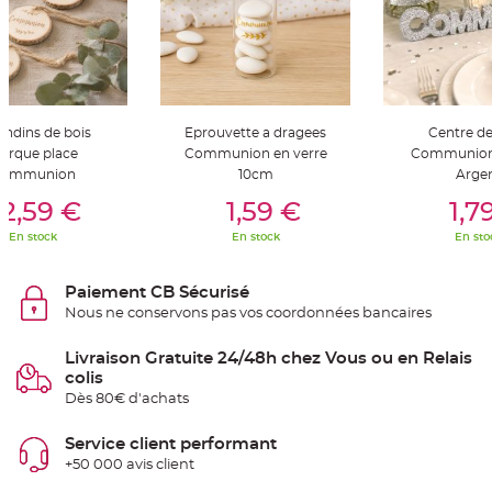
t
t
a
n
t
e
N
o
ondins de bois
Eprouvette a dragees
Centre de
e
u
arque place
Communion en verre
Communion 
d
ommunion
10cm
Arge
h
o
er Au Panier
Ajouter Au Panier
Ajouter A
u
2,59 €
1,59 €
1,7
s
s
En stock
En stock
En sto
e
d
e
c
Paiement CB Sécurisé
h
a
Nous ne conservons pas vos coordonnées bancaires
i
s
e
Livraison Gratuite 24/48h chez Vous ou en Relais
d
e
colis
M
Dès 80€ d'achats
a
r
i
a
Service client performant
g
+50 000 avis client
e