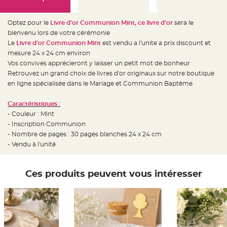
e
d
e
c
Optez pour le
Livre d'or Communion Mint, ce livre d'or
sera le
h
a
bienvenu lors de votre cérémonie
i
Le
Livre d'or Communion Mint
est vendu a l'unite a prix discount et
s
e
mesure 24 x 24 cm environ
m
a
Vos convives apprécieront y laisser un petit mot de bonheur
r
Retrouvez un grand choix de livres d'or originaux sur notre boutique
i
a
en ligne spécialisée dans le Mariage et Communion Baptême
g
e
Caractéristiques :
L
- Couleur : Mint
a
n
- Inscription Communion
t
e
- Nombre de pages : 30 pages blanches 24 x 24 cm
r
- Vendu à l'unité
n
e
v
o
l
Ces produits peuvent vous intéresser
a
n
t
e
e
t
f
l
o