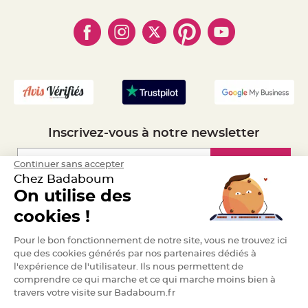
e
- Paiement en Plusieurs fois
- Cookies
- Obtenez des Remises
n
t
- Marques
- Plan du site
- Livraison Rapide 24h
u
r
e
- Mandat Administratif
M
a
- Recrutement
r
i
a
g
e
D
Inscrivez-vous à notre newsletter
é
c
Inscription
Continuer sans accepter
o
r
Chez Badaboum
a
On utilise des
t
Espace Pro
i
cookies !
o
n
Demander un devis
Pour le bon fonctionnement de notre site, vous ne trouvez ici
t
que des cookies générés par nos partenaires dédiés à
a
l'expérience de l'utilisateur. Ils nous permettent de
b
comprendre ce qui marche et ce qui marche moins bien à
l
travers votre visite sur Badaboum.fr
e
m