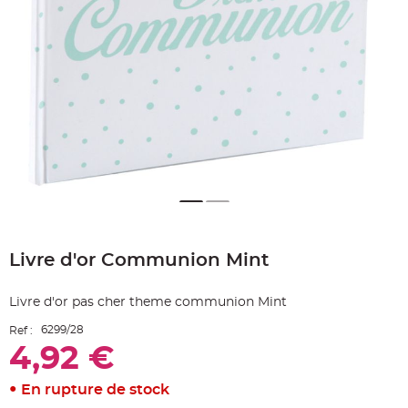
e
A
r
t
i
c
l
e
L
u
m
i
n
e
u
x
B
a
Skip
l
to
l
Livre d'or Communion Mint
the
o
n
beginning
m
of
a
Livre d'or pas cher theme communion Mint
r
the
i
images
a
6299/28
Ref :
g
gallery
e
4,92 €
&
H
é
En rupture de stock
l
i