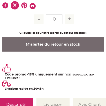
u
m
B
a
n
d
e
r
o
l
Cliquez ici pour être alerté du retour en stock
e
e
t
g
M'alerter du retour en stock
u
i
r
l
a
n
d
e
m
a
r
Code promo -15% uniquement sur
nos
ré
seaux
sociaux
i
Exclusif !
a
g
e
Livraison rapide en 24/48h
H
o
u
s
s
Descriptif
Livraison
Avis Client