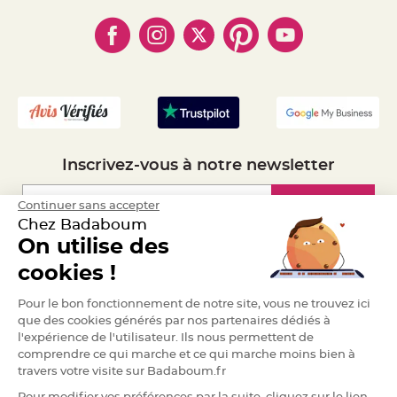
- Paiement en Plusieurs fois
- Cookies
e
- Obtenez des Remises
n
- Marques
t
- Plan du site
- Livraison Rapide 24h
u
r
- Mandat Administratif
e
M
- Recrutement
a
r
i
a
g
e
Inscrivez-vous à notre newsletter
D
é
c
Inscription
Continuer sans accepter
o
Chez Badaboum
r
On utilise des
a
t
Espace Pro
cookies !
i
o
Demander un devis
n
Pour le bon fonctionnement de notre site, vous ne trouvez ici
t
que des cookies générés par nos partenaires dédiés à
a
l'expérience de l'utilisateur. Ils nous permettent de
b
comprendre ce qui marche et ce qui marche moins bien à
l
travers votre visite sur Badaboum.fr
e
m