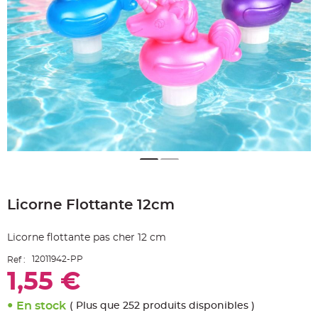
e
A
r
t
i
c
l
e
L
u
m
i
n
e
u
x
B
a
Skip
l
to
l
o
Licorne Flottante 12cm
the
n
beginning
m
a
of
r
Licorne flottante pas cher 12 cm
the
i
images
a
12011942-PP
Ref :
g
gallery
e
1,55 €
&
H
é
l
En stock
( Plus que 252 produits disponibles )
i