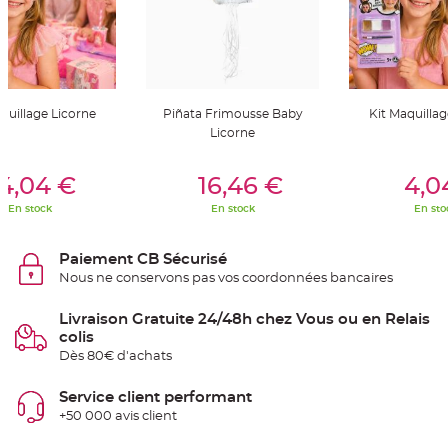
t
t
a
n
t
e
N
o
quillage Licorne
Piñata Frimousse Baby
Kit Maquillag
e
Licorne
u
d
h
er Au Panier
Ajouter Au Panier
Ajouter A
o
4,04 €
16,46 €
4,0
u
s
s
En stock
En stock
En sto
e
d
e
c
Paiement CB Sécurisé
h
Nous ne conservons pas vos coordonnées bancaires
a
i
s
e
Livraison Gratuite 24/48h chez Vous ou en Relais
d
colis
e
M
Dès 80€ d'achats
a
r
i
Service client performant
a
g
+50 000 avis client
e