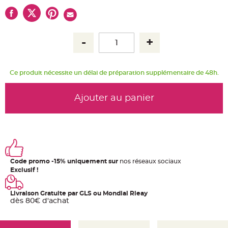
u
m
B
a
n
d
e
r
o
l
Ce produit nécessite un délai de préparation supplémentaire de 48h.
e
e
t
g
Ajouter au panier
u
i
r
l
a
n
d
e
m
a
r
Code promo -15% uniquement sur
nos réseaux sociaux
i
Exclusif !
a
g
e
Livraison Gratuite par GLS ou Mondial Rleay
H
dès 80€ d'achat
o
u
s
s