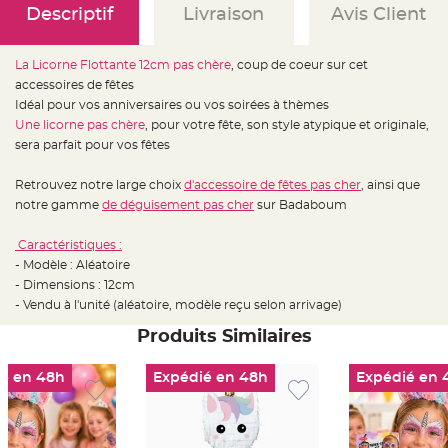
e
Descriptif
Livraison
Avis Client
d
e
c
h
a
La Licorne Flottante 12cm pas chère
, coup de coeur sur cet
i
accessoires de fêtes
s
e
Idéal pour vos anniversaires ou vos soirées à thèmes
m
a
Une licorne pas chère
, pour votre fête, son style atypique et originale,
r
sera parfait pour vos fêtes
i
a
g
e
Retrouvez notre large choix
d'accessoire de fêtes pas cher
, ainsi que
notre gamme
de déguisement pas cher
sur Badaboum
L
a
n
Caractéristiques :
t
e
- Modèle : Aléatoire
r
- Dimensions : 12cm
n
e
- Vendu à l'unité (aléatoire, modèle reçu selon arrivage)
v
o
Produits Similaires
l
a
n
t
é en 48h
Expédié en 48h
Expédié en 
e
e
t
f
l
o