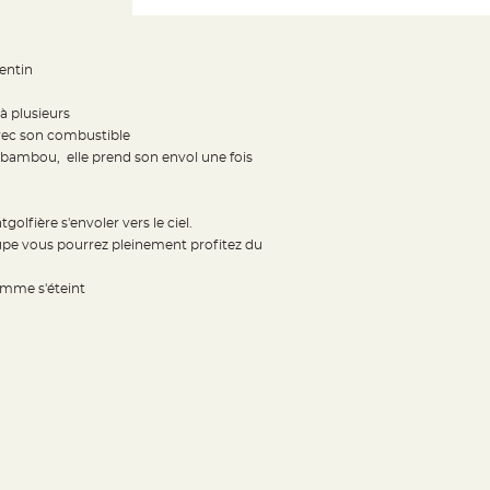
entin
 à plusieurs
avec son combustible
en bambou, elle prend son envol une fois
lfière s'envoler vers le ciel.
oupe vous pourrez pleinement profitez du
amme s'éteint