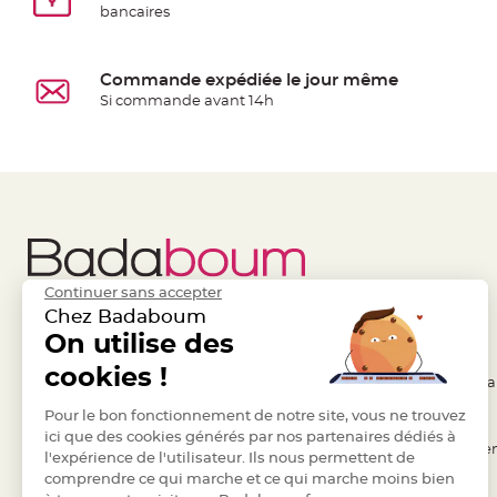
Pics
bancaires
pour
Déco
Commande expédiée le jour même
Gateau
Si commande avant 14h
Rond
de
serviette
table
de
mariage
Contenant
Continuer sans accepter
Dragées
Chez Badaboum
Mariage
Liens Utiles
On utilise des
Legal
Boite
cookies !
à
- Questions / Réponses
- Conditions Généra
dragées
- Nous contacter
Pour le bon fonctionnement de notre site, vous ne trouvez
- RGPD
Bourse
ici que des cookies générés par nos partenaires dédiés à
- Suivre une commande
- Règles de confiden
et
l'expérience de l'utilisateur. Ils nous permettent de
comprendre ce qui marche et ce qui marche moins bien
sac
- Retourner un article
- Cookies