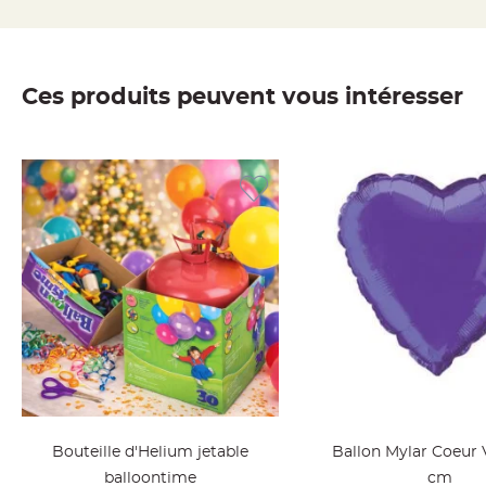
jetable
Chevalet
de
table
Ces produits peuvent vous intéresser
Mariage
Colombe,
Papillon,
Cage
oiseau
Confettis
et
Pétale
de
rose
Déco
Ardoise
Déco
Bouteille d'Helium jetable
Ballon Mylar Coeur 
Naturelle
balloontime
cm
Mariage