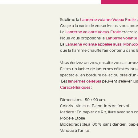
Mariage
the
Décoration
images
table
gallery
Sublime la
Lanterne volante Voeux Etoile
p
mariage
Graçe a la carte de voeux inclus, vous pou
Bougeoirs
La
Lanterne volante Voeux Etoile
créera la 
et
Nous vous proposons la
Lanterne volante
La
Lanterne volante appelée aussi Montgol
Photophores
que la flamme chauffe l'air contenu dans l
Bougie
décoration
Vous écrivez un vœu,ensuite vous allumez l
Centre
Faites un lacher de lanternes célèstes lo
de
spectacle , en bordure de lac ou près d'un 
Les
lanternes célèstes
peuvent s'èléver ju
table
Caractéristiques :
&
Vase
Dimensions : 50 x 90 cm
Mariage
Coloris : Violet et Blanc lors de l'envol
Chemin
Matière : En papier de Riz, livré avec son 
Modèle Etoile
de
Biodégradable,à 100 % sans danger , papier
table
Vendue à l'unité
Mariage