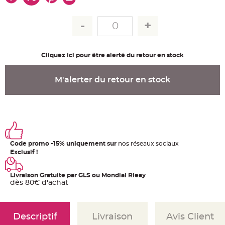
u
m
B
a
n
d
e
r
Cliquez ici pour être alerté du retour en stock
o
l
e
e
M'alerter du retour en stock
t
g
u
i
r
l
a
n
d
e
Code promo -15% uniquement sur
nos réseaux sociaux
m
a
Exclusif !
r
i
a
g
Livraison Gratuite par GLS ou Mondial Rleay
e
dès 80€ d'achat
H
o
u
s
Descriptif
Livraison
Avis Client
s