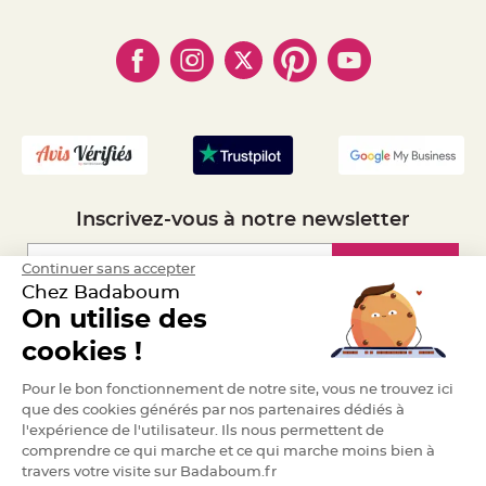
- Règles de confidentialité
- Qui somme-nous ?
e
- Paiement en Plusieurs fois
n
- Cookies
- Obtenez des Remises
t
u
- Marques
- Plan du site
- Livraison Rapide 24h
r
e
- Mandat Administratif
M
a
- Recrutement
r
i
a
g
e
D
Inscrivez-vous à notre newsletter
é
c
o
Inscription
Continuer sans accepter
r
Chez Badaboum
a
On utilise des
t
i
Espace Pro
cookies !
o
n
Demander un devis
t
Pour le bon fonctionnement de notre site, vous ne trouvez ici
a
que des cookies générés par nos partenaires dédiés à
b
l'expérience de l'utilisateur. Ils nous permettent de
l
comprendre ce qui marche et ce qui marche moins bien à
e
travers votre visite sur Badaboum.fr
m