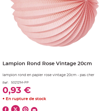
e
A
r
t
i
c
l
e
L
u
m
i
n
e
u
x
Skip
B
to
a
Lampion Rond Rose Vintage 20cm
the
l
beginning
l
o
of
n
lampion rond en papier rose vintage 20cm - pas cher
the
m
a
images
r
502121M-PP
Ref :
gallery
i
0,93 €
a
g
e
&
En rupture de stock
H
é
l
i