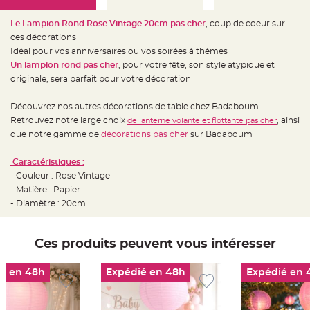
e
d
e
Le Lampion Rond Rose Vintage 20cm pas cher
, coup de coeur sur
c
h
ces décorations
a
Idéal pour vos anniversaires ou vos soirées à thèmes
i
s
Un lampion rond pas cher
, pour votre fête, son style atypique et
e
m
originale, sera parfait pour votre décoration
a
r
i
Découvrez nos autres décorations de table chez Badaboum
a
g
Retrouvez notre large choix
, ainsi
de lanterne volante et flottante pas cher
e
que notre gamme de
décorations pas cher
sur Badaboum
L
a
Caractéristiques :
n
t
- Couleur : Rose Vintage
e
- Matière : Papier
r
n
- Diamètre : 20cm
e
v
o
l
a
Ces produits peuvent vous intéresser
n
t
e
é en 48h
Expédié en 48h
Expédié en 
e
t
f
l
o