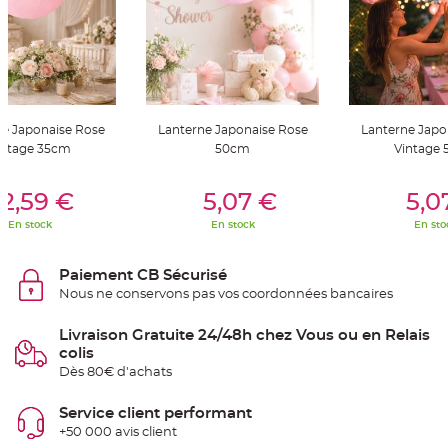
t
t
a
n
t
e
N
o
e
ne Japonaise Rose
Lanterne Japonaise Rose
Lanterne Japo
u
d
intage 35cm
50cm
Vintage
h
o
er Au Panier
Ajouter Au Panier
Ajouter A
u
s
2,59 €
5,07 €
5,0
s
e
En stock
En stock
En sto
d
e
c
h
Paiement CB Sécurisé
a
i
Nous ne conservons pas vos coordonnées bancaires
s
e
d
Livraison Gratuite 24/48h chez Vous ou en Relais
e
M
colis
a
Dès 80€ d'achats
r
i
a
g
Service client performant
e
+50 000 avis client