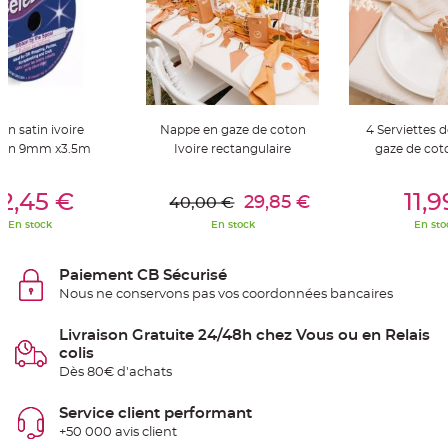
t
t
a
n
t
e
N
o
e
n satin ivoire
Nappe en gaze de coton
4 Serviettes d
u
d
llon 9mm x3.5m
Ivoire rectangulaire
gaze de coto
h
o
er Au Panier
Ajouter Au Panier
Ajouter A
u
s
2,45 €
11,
29,85 €
40,00 €
s
e
En stock
En stock
En sto
d
e
c
h
Paiement CB Sécurisé
a
i
Nous ne conservons pas vos coordonnées bancaires
s
e
d
Livraison Gratuite 24/48h chez Vous ou en Relais
e
M
colis
a
Dès 80€ d'achats
r
i
a
g
Service client performant
e
+50 000 avis client