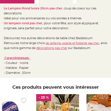
e
d
e
Le Lampion Rond Ivoire 20cm pas cher
, coup de coeur sur ces
c
h
décorations
a
Idéal pour vos anniversaires ou vos soirées à thèmes
i
s
Un lampion rond pas cher
, pour votre fête, son style atypique et
e
m
originale, sera parfait pour votre décoration
a
r
i
Découvrez nos autres décorations de table chez Badaboum
a
g
Retrouvez notre large choix
, ainsi
de lanterne volante et flottante pas cher
e
que notre gamme de
décorations pas cher
sur Badaboum
L
a
Caractéristiques :
n
t
- Couleur : Ivoire
e
- Matière : Papier
r
n
- Diamètre : 20cm
e
v
o
l
a
Ces produits peuvent vous intéresser
n
t
e
- 25 %
e
t
f
l
o