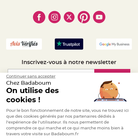
- Règles de confidentialité
- Qui somme-nous ?
e
- Paiement en Plusieurs fois
n
- Cookies
- Obtenez des Remises
t
u
- Marques
- Plan du site
- Livraison Rapide 24h
r
e
- Mandat Administratif
M
a
- Recrutement
r
i
a
g
e
D
Inscrivez-vous à notre newsletter
é
c
o
Inscription
Continuer sans accepter
r
Chez Badaboum
a
On utilise des
t
i
Espace Pro
cookies !
o
n
Demander un devis
t
Pour le bon fonctionnement de notre site, vous ne trouvez ici
a
que des cookies générés par nos partenaires dédiés à
b
l'expérience de l'utilisateur. Ils nous permettent de
l
comprendre ce qui marche et ce qui marche moins bien à
e
travers votre visite sur Badaboum.fr
m