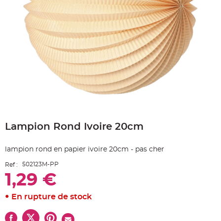
e
A
r
t
i
c
l
e
L
u
m
i
n
e
u
x
Skip
B
to
a
Lampion Rond Ivoire 20cm
the
l
beginning
l
o
of
n
lampion rond en papier ivoire 20cm - pas cher
the
m
a
images
r
502123M-PP
Ref :
gallery
i
1,29 €
a
g
e
&
En rupture de stock
H
é
l
i