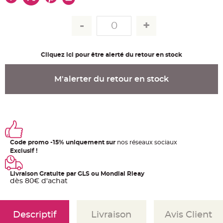
u
m
B
a
n
d
e
r
Cliquez ici pour être alerté du retour en stock
o
l
e
e
M'alerter du retour en stock
t
g
u
i
r
l
a
n
d
e
Code promo -15% uniquement sur
nos réseaux sociaux
m
a
Exclusif !
r
i
a
g
Livraison Gratuite par GLS ou Mondial Rleay
e
dès 80€ d'achat
H
o
u
s
Descriptif
Livraison
Avis Client
s