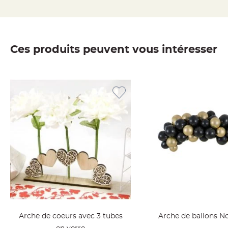
jetable
Chevalet
de
table
Ces produits peuvent vous intéresser
Mariage
Colombe,
Papillon,
Cage
oiseau
Confettis
et
Pétale
de
rose
Déco
Ardoise
Déco
Naturelle
Arche de coeurs avec 3 tubes
Arche de ballons No
Mariage