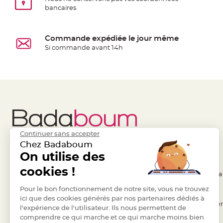
Pics
bancaires
pour
Déco
Gateau
Commande expédiée le jour même
Si commande avant 14h
Rond
de
serviette
table
de
mariage
Contenant
Dragées
Continuer sans accepter
Chez Badaboum
Mariage
Liens Utiles
On utilise des
Legal
Boite
à
cookies !
- Questions / Réponses
- Conditions Généra
dragées
- Nous contacter
Pour le bon fonctionnement de notre site, vous ne trouvez
- RGPD
Bourse
ici que des cookies générés par nos partenaires dédiés à
et
- Suivre une commande
- Règles de confiden
l'expérience de l'utilisateur. Ils nous permettent de
sac
comprendre ce qui marche et ce qui marche moins bien
- Retourner un article
- Cookies