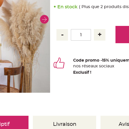
En stock
( Plus que 2 produits di
Code promo -15% uniquem
nos
ré
seaux
sociaux
Exclusif !
ptif
Livraison
Avis