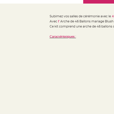
Mariage
the
Décoration
images
table
gallery
Subimez vos salles de cérémonie avec le
K
mariage
Avec
l'
Arche de 46 Ballons mariage Blush 
Bougeoirs
Ce kit comprend une arche de 46 ballons d
et
Caractéristiques :
Photophores
Bougie
décoration
Centre
de
table
&
Vase
Mariage
Chemin
de
table
Mariage