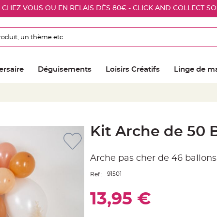
E CHEZ VOUS OU EN RELAIS DÈS 80€ - CLICK AND COLLECT S
ersaire
Déguisements
Loisirs Créatifs
Linge de m
Kit Arche de 50 
Arche pas cher de 46 ballon
91501
Ref :
13,95 €