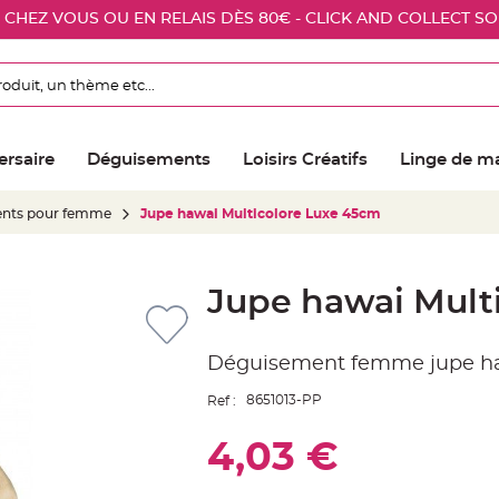
E CHEZ VOUS OU EN RELAIS DÈS 80€ - CLICK AND COLLECT S
ersaire
Déguisements
Loisirs Créatifs
Linge de m
nts pour femme
Jupe hawai Multicolore Luxe 45cm
Jupe hawai Mult
Déguisement femme jupe haw
8651013-PP
Ref :
4,03 €