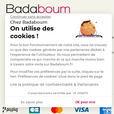
Deco
Paillette
et
Continuer sans accepter
Chez Badaboum
Strass
Liens Utiles
On utilise des
Legal
Déco
cookies !
Plume
- Questions / Réponses
- Conditions Généra
Mariage
- Nous contacter
Pour le bon fonctionnement de notre site, vous ne trouvez
- RGPD
Fleurs
ici que des cookies générés par nos partenaires dédiés à
- Suivre une commande
- Règles de confiden
décoratives
l'expérience de l'utilisateur. Ils nous permettent de
Mariage
comprendre ce qui marche et ce qui marche moins bien
- Retourner un article
- Cookies
à travers votre visite sur Badaboum.fr
Marque
- Paiement Sécurisé
- Plan du site
place
Pour modifier vos préférences par la suite, cliquez sur le
- Paiement en Plusieurs fois
lien 'Préférences de cookies' situé dans le pied de page.
et
- Marques
porte
Lire la politique de confidentialité & Partenaires
nom
Consentements certifiés par
Menu,
En savoir plus
OK pour moi
Carte
d'Invitation
Axeptio consent
Plateforme de Gestion du Consentement : Personnalisez vos