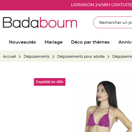
Nouveautés
LIVRAISON 24/48H GRATUIT
Mariage
Décoration
Rechercher
salle
mariage
Article
Nouveautés
Mariage
Déco par thèmes
Anniv
Lumineux
Ballon
Accueil
Déguisements
Déguisements pour adulte
Déguiseme
mariage
&
Hélium
Skip
Banderole
Expédié en 48h
to
et
the
guirlande
end
mariage
of
Housse
the
de
images
chaise
gallery
mariage