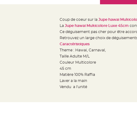
Mariage
the
Décoration
images
table
gallery
Coup de coeur sur la
Jupe hawai Multicol
mariage
La
Jupe hawai Multicolore Luxe 45cm
con
Bougeoirs
Ce déguisement pas cher pour être accord
et
Retrouvez un large choix de déguisements
Caractéristiques
Photophores
Theme : Hawai, Carnaval,
Bougie
Taille Adulte M/L
décoration
Couleur Multicolore
Centre
45 cm
de
Matière 100% Raffia
Laver a la main
table
Vendu a l'unité
&
Vase
Mariage
Chemin
de
table
Mariage