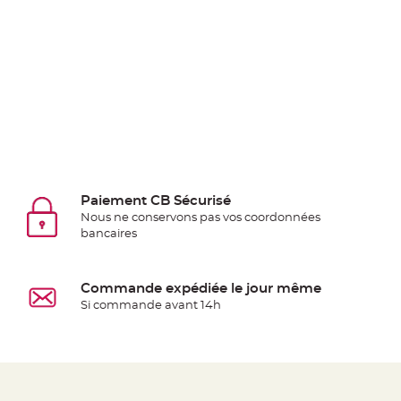
jetable
Chevalet
de
table
Mariage
Colombe,
Papillon,
Cage
oiseau
Paiement CB Sécurisé
Confettis
Nous ne conservons pas vos coordonnées
et
bancaires
Pétale
de
Commande expédiée le jour même
rose
Si commande avant 14h
Déco
Ardoise
Déco
Naturelle
Mariage