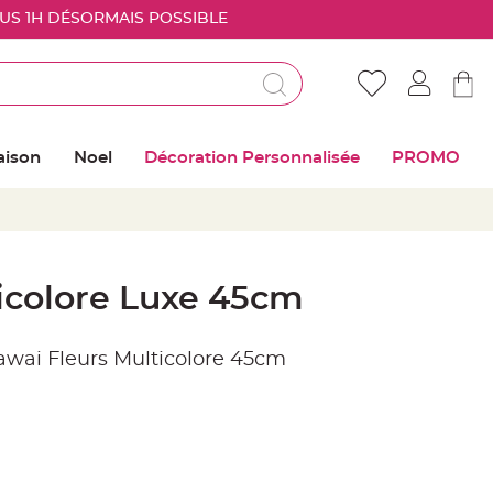
OUS 1H DÉSORMAIS POSSIBLE
Déjà client ?
Connectez vous pour retrouver vos coups de
aison
Noel
Décoration Personnalisée
PROMO
coeur
Me connecter
Mot de passe oublié ?
icolore Luxe 45cm
Nouveau client ?
ai Fleurs Multicolore 45cm
Créer mon compte