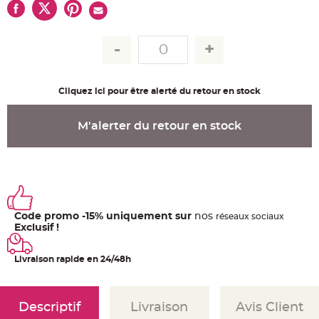
u
m
B
a
n
d
e
r
o
Cliquez ici pour être alerté du retour en stock
l
e
e
t
M'alerter du retour en stock
g
u
i
r
l
a
n
d
e
m
a
Code promo -15% uniquement sur
nos
ré
seaux
sociaux
r
Exclusif !
i
a
g
e
Livraison rapide en 24/48h
H
o
u
s
Descriptif
Livraison
Avis Client
s