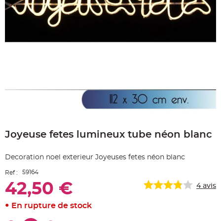
e
A
r
t
i
c
l
e
L
u
m
i
n
e
u
x
B
Skip
a
to
l
Joyeuse fetes lumineux tube néon blanc
the
l
o
beginning
n
of
m
Decoration noel exterieur Joyeuses fetes néon blanc
a
the
r
images
i
59164
Ref :
gallery
a
g
42,50 €
4
avis
e
&
H
En rupture de stock
é
l
i