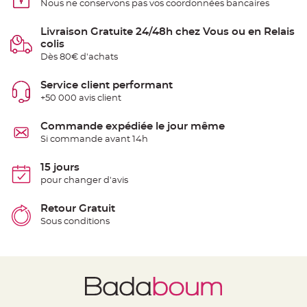
Nous ne conservons pas vos coordonnées bancaires
t
t
a
n
Livraison Gratuite 24/48h chez Vous ou en Relais
t
colis
e
Dès 80€ d'achats
N
o
Service client performant
e
u
+50 000 avis client
d
h
o
Commande expédiée le jour même
u
s
Si commande avant 14h
s
e
d
15 jours
e
c
pour changer d'avis
h
a
i
Retour Gratuit
s
e
Sous conditions
d
e
M
a
r
i
a
g
e