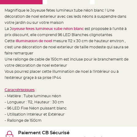
e
d
e
Magnifique le
Joyeuse fetes lumineux tube néon blanc ! Une
c
h
décoration de noel exterieur avec ces leds néons à suspendre dans
a
votre jardin ou sur votre maison
i
s
La J
oyeuse fetes lumineux tube néon blanc
est proposée à l'unité à
e
m
prix discount, elle comprend 96 LED Blanches clignotantes
a
Cette
illumination de noel
mesure 112 x 30 cm de hauteur environ ,
r
i
c'est une décoration de noel exterieur de taille modeste qui saura se
a
g
faire remarquer
e
Une rallonge de cable de 150cm est incluse pour le branchement de
votre décoration de noel exterieur
L
a
Vous pourrez placer cette illumination de noel à l'intérieur ou à
n
t
l'extérieur graçe à sa prise IP44
e
r
n
Caractéristiques
:
e
v
- Matière : Tube lumineux néon
o
- Longueur : 112, Hauteur : 30 cm
l
a
- 96 LED Fixe Néon puissant blanc
n
t
- Utilisation Intérieur et Extérieur
e
- Rallonge de 150cm
e
t
f
l
Paiement CB Sécurisé
o