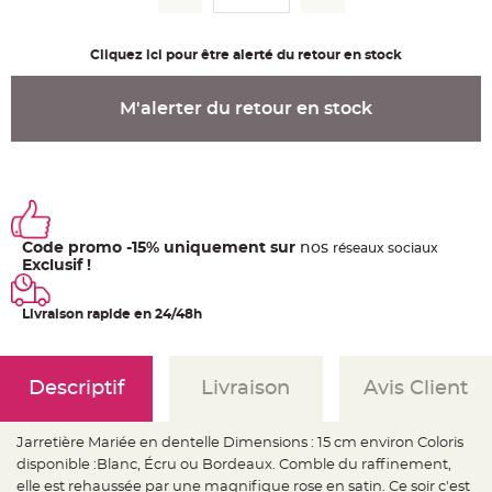
u
m
B
Cliquez ici pour être alerté du retour en stock
a
n
d
e
M'alerter du retour en stock
r
o
l
e
e
t
g
u
i
r
Code promo -15% uniquement sur
nos
ré
seaux
sociaux
l
a
Exclusif !
n
d
e
Livraison rapide en 24/48h
m
a
r
i
a
g
Descriptif
Livraison
Avis Client
e
H
Jarretière Mariée en dentelle Dimensions : 15 cm environ Coloris
o
u
disponible :Blanc, Écru ou Bordeaux. Comble du raffinement,
s
s
elle est rehaussée par une magnifique rose en satin. Ce soir c'est