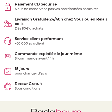
t
Paiement CB Sécurisé
t
a
Nous ne conservons pas vos coordonnées bancaires
n
t
e
Livraison Gratuite 24/48h chez Vous ou en Relais
colis
N
o
Dès 80€ d'achats
e
u
d
Service client performant
h
o
+50 000 avis client
u
s
s
Commande expédiée le jour même
e
d
Si commande avant 14h
e
c
h
15 jours
a
i
pour changer d'avis
s
e
d
Retour Gratuit
e
M
Sous conditions
a
r
i
a
g
e