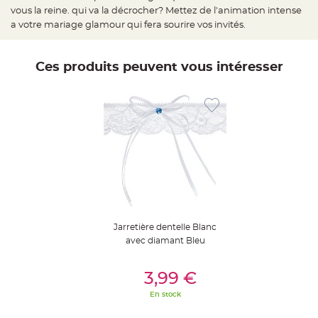
e
vous la reine. qui va la décrocher? Mettez de l'animation intense
d
e
a votre mariage glamour qui fera sourire vos invités.
c
h
a
i
s
Ces produits peuvent vous intéresser
e
m
a
r
i
a
g
e
L
a
n
t
e
r
n
e
v
Jarretière dentelle Blanc
o
l
avec diamant Bleu
a
n
t
Ajouter Au Panier
e
3,99 €
e
t
En stock
f
l
o