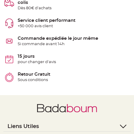
colis
t
t
Dès 80€ d'achats
a
n
t
Service client performant
e
+50 000 avis client
N
o
e
Commande expédiée le jour même
u
Si commande avant 14h
d
h
o
u
15 jours
s
pour changer d'avis
s
e
d
e
Retour Gratuit
c
Sous conditions
h
a
i
s
e
d
e
M
a
r
i
a
g
Liens Utiles
e