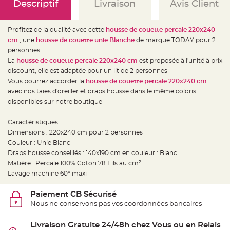
e
Descriptif
Livraison
Avis Client
d
e
c
h
Profitez de la qualité avec cette
housse de couette percale 220x240
a
i
cm
, une
housse de couette unie Blanche
de marque TODAY pour 2
s
personnes
e
m
La
housse de couette percale 220x240 cm
est proposée à l'unité à prix
a
r
discount, elle est adaptée pour un lit de 2 personnes
i
Vous pourrez accorder la
housse de couette percale 220x240 cm
a
g
avec nos taies d'oreiller et draps housse dans le même coloris
e
disponibles sur notre boutique
L
a
Caractéristiques
:
n
t
Dimensions : 220x240 cm pour 2 personnes
e
r
Couleur : Unie Blanc
n
Draps housse conseillés : 140x190 cm en couleur : Blanc
e
v
Matière : Percale 100% Coton 78 Fils au cm²
o
l
Lavage machine 60° maxi
a
n
t
Paiement CB Sécurisé
e
e
Nous ne conservons pas vos coordonnées bancaires
t
f
l
Livraison Gratuite 24/48h chez Vous ou en Relais
o