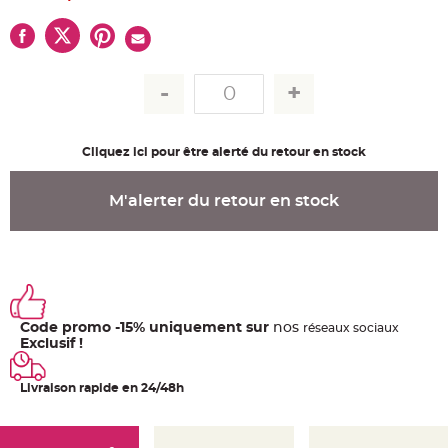
u
m
B
a
n
d
e
r
o
l
e
Cliquez ici pour être alerté du retour en stock
e
t
g
u
M'alerter du retour en stock
i
r
l
a
n
d
e
m
a
r
i
Code promo -15% uniquement sur
nos
ré
seaux
sociaux
a
Exclusif !
g
e
Livraison rapide en 24/48h
H
o
u
s
s