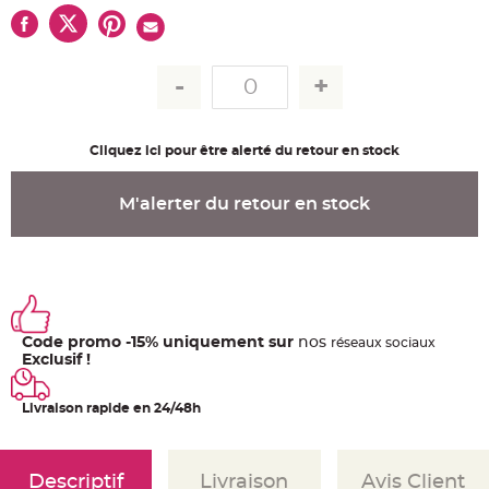
u
m
B
a
n
d
e
r
o
l
Cliquez ici pour être alerté du retour en stock
e
e
t
g
M'alerter du retour en stock
u
i
r
l
a
n
d
e
m
a
r
Code promo -15% uniquement sur
nos
ré
seaux
sociaux
i
Exclusif !
a
g
e
Livraison rapide en 24/48h
H
o
u
s
Descriptif
Livraison
Avis Client
s