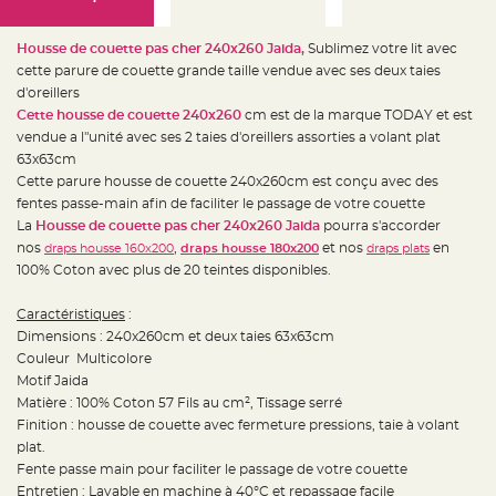
e
d
e
c
Housse de couette pas cher 240x260 Jaida,
Sublimez votre lit avec
h
a
cette parure de couette grande taille vendue avec ses deux taies
i
d'oreillers
s
e
Cette housse de couette 240x260
cm est de la marque TODAY et est
m
a
vendue a l"unité avec ses 2 taies d'oreillers assorties a volant plat
r
63x63cm
i
a
Cette parure housse de couette 240x260cm est conçu avec des
g
e
fentes passe-main afin de faciliter le passage de votre couette
La
Housse de couette pas cher 240x260 Jaida
pourra s'accorder
L
nos
,
et nos
en
draps housse 160x200
draps housse 180x200
draps plats
a
n
100% Coton avec plus de 20 teintes disponibles.
t
e
r
Caractéristiques
:
n
e
Dimensions : 240x260cm et deux taies 63x63cm
v
o
Couleur Multicolore
l
Motif Jaida
a
n
Matière : 100% Coton 57 Fils au cm², Tissage serré
t
e
Finition : housse de couette avec fermeture pressions, taie à volant
e
plat.
t
f
Fente passe main pour faciliter le passage de votre couette
l
o
Entretien : Lavable en machine à 40°C et repassage facile