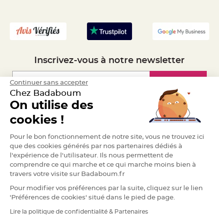
- Mandat Administratif
e
n
- Recrutement
t
u
r
e
M
a
r
i
Inscrivez-vous à notre newsletter
a
g
e
Inscription
Continuer sans accepter
D
Chez Badaboum
é
On utilise des
c
Espace Pro
o
cookies !
r
Demander un devis
a
Pour le bon fonctionnement de notre site, vous ne trouvez ici
t
que des cookies générés par nos partenaires dédiés à
i
l'expérience de l'utilisateur. Ils nous permettent de
o
comprendre ce qui marche et ce qui marche moins bien à
n
travers votre visite sur Badaboum.fr
t
a
Pour modifier vos préférences par la suite, cliquez sur le lien
b
'Préférences de cookies' situé dans le pied de page.
l
e
Lire la politique de confidentialité & Partenaires
RGPD
m