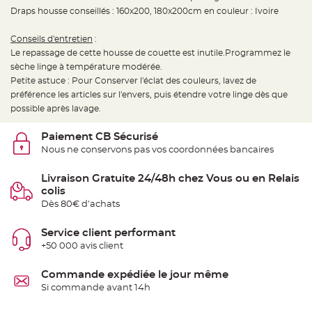
t
Draps housse conseillés : 160x200, 180x200cm en couleur : Ivoire
t
a
n
t
Conseils d'entretien
:
e
Le repassage de cette housse de couette est inutile.Programmez le
sèche linge à température modérée.
N
o
Petite astuce : Pour Conserver l'éclat des couleurs, lavez de
e
u
préférence les articles sur l'envers, puis étendre votre linge dès que
d
possible après lavage.
h
o
u
Paiement CB Sécurisé
s
s
Nous ne conservons pas vos coordonnées bancaires
e
d
e
Livraison Gratuite 24/48h chez Vous ou en Relais
c
h
colis
a
i
Dès 80€ d'achats
s
e
d
Service client performant
e
M
+50 000 avis client
a
r
i
Commande expédiée le jour même
a
g
Si commande avant 14h
e