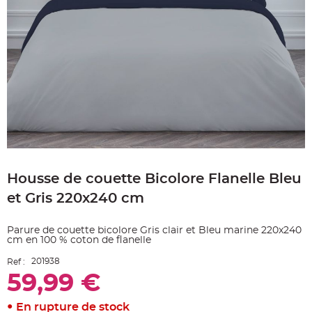
e
A
r
t
i
c
l
e
L
u
m
i
n
e
u
x
Skip
B
to
a
Housse de couette Bicolore Flanelle Bleu
the
l
beginning
l
et Gris 220x240 cm
o
of
n
the
m
a
images
Parure de couette bicolore Gris clair et Bleu marine 220x240
r
gallery
i
cm en 100 % coton de flanelle
a
g
201938
Ref :
e
&
59,99 €
H
é
l
En rupture de stock
i