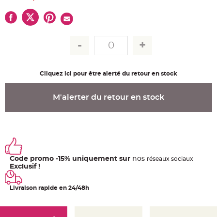
u
m
B
a
n
d
e
r
o
l
e
Cliquez ici pour être alerté du retour en stock
e
t
g
u
M'alerter du retour en stock
i
r
l
a
n
d
e
m
a
r
i
Code promo -15% uniquement sur
nos
ré
seaux
sociaux
a
Exclusif !
g
e
Livraison rapide en 24/48h
H
o
u
s
s