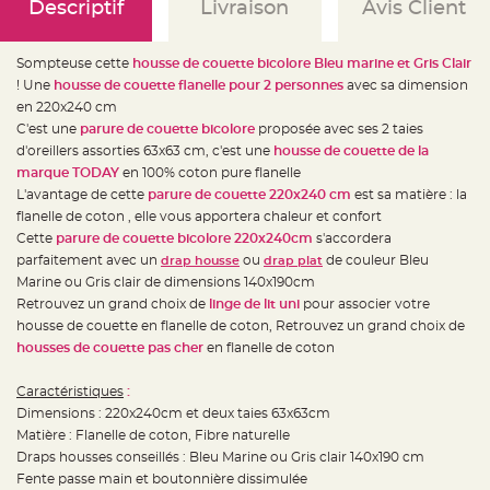
e
Descriptif
Livraison
Avis Client
d
e
c
h
Sompteuse cette
housse de couette bicolore Bleu marine et Gris Clair
a
i
! Une
housse de couette flanelle pour 2 personnes
avec sa dimension
s
en 220x240 cm
e
m
C'est une
parure de couette bicolore
proposée avec ses 2 taies
a
r
d'oreillers assorties 63x63 cm, c'est une
housse de couette de la
i
marque TODAY
en 100% coton pure flanelle
a
g
L'avantage de cette
parure de couette 220x240 cm
est sa matière : la
e
flanelle de coton , elle vous apportera chaleur et confort
L
Cette
parure de couette bicolore
220x240cm
s'accordera
a
parfaitement avec un
ou
de couleur Bleu
drap housse
drap plat
n
t
Marine ou Gris clair de dimensions 140x190cm
e
r
Retrouvez un grand choix de
linge de lit uni
pour associer votre
n
housse de couette en flanelle de coton, Retrouvez un grand choix de
e
v
housses de couette pas cher
en flanelle de coton
o
l
a
Caractéristiques
:
n
t
Dimensions : 220x240cm et deux taies 63x63cm
e
e
Matière : Flanelle de coton, Fibre naturelle
t
Draps housses conseillés : Bleu Marine ou Gris clair 140x190 cm
f
l
Fente passe main et boutonnière dissimulée
o