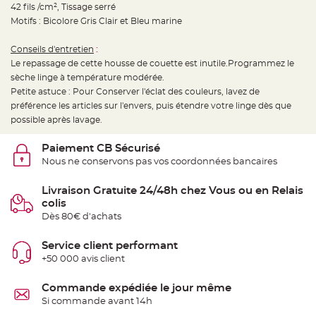
t
42 fils /cm², Tissage serré
t
Motifs : Bicolore Gris Clair et Bleu marine
a
n
t
e
Conseils d'entretien
:
Le repassage de cette housse de couette est inutile.Programmez le
N
sèche linge à température modérée.
o
e
Petite astuce : Pour Conserver l'éclat des couleurs, lavez de
u
d
préférence les articles sur l'envers, puis étendre votre linge dès que
h
possible après lavage.
o
u
s
s
Paiement CB Sécurisé
e
Nous ne conservons pas vos coordonnées bancaires
d
e
c
h
Livraison Gratuite 24/48h chez Vous ou en Relais
a
colis
i
s
Dès 80€ d'achats
e
d
e
Service client performant
M
a
+50 000 avis client
r
i
a
Commande expédiée le jour même
g
e
Si commande avant 14h