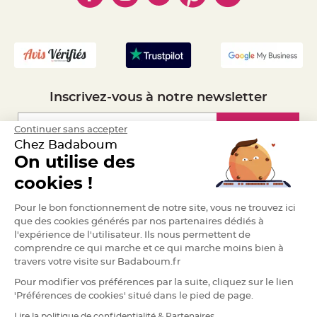
e
- Mandat Administratif
n
t
- Recrutement
u
r
e
M
a
r
i
a
Inscrivez-vous à notre newsletter
g
e
Inscription
Continuer sans accepter
D
Chez Badaboum
é
c
On utilise des
o
Espace Pro
cookies !
r
a
Demander un devis
t
Pour le bon fonctionnement de notre site, vous ne trouvez ici
i
que des cookies générés par nos partenaires dédiés à
o
l'expérience de l'utilisateur. Ils nous permettent de
n
comprendre ce qui marche et ce qui marche moins bien à
t
travers votre visite sur Badaboum.fr
a
b
Pour modifier vos préférences par la suite, cliquez sur le lien
l
'Préférences de cookies' situé dans le pied de page.
e
m
Lire la politique de confidentialité & Partenaires