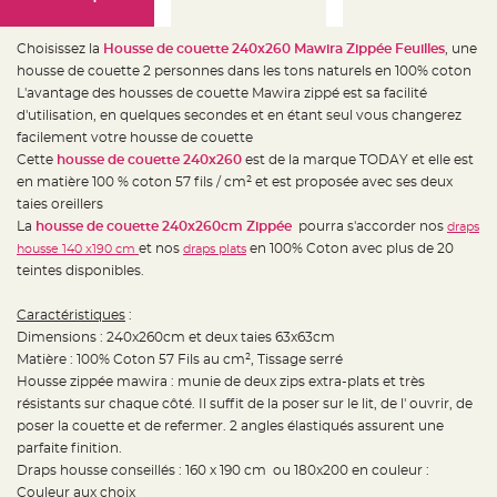
e
d
e
c
Choisissez la
Housse de couette 240x260 Mawira Zippée Feuilles
, une
h
a
housse de couette 2 personnes dans les tons naturels en 100% coton
i
L'avantage des housses de couette Mawira zippé est sa facilité
s
e
d'utilisation, en quelques secondes et en étant seul vous changerez
m
a
facilement votre housse de couette
r
Cette
housse de couette 240x260
est de la marque TODAY et elle est
i
a
en matière 100 % coton 57 fils / cm² et est proposée avec ses deux
g
e
taies oreillers
La
housse de couette 240x260cm Zippée
pourra s'accorder nos
draps
L
et nos
en 100% Coton avec plus de 20
housse 140 x190 cm
draps plats
a
n
teintes disponibles.
t
e
r
Caractéristiques
:
n
e
Dimensions : 240x260cm et deux taies 63x63cm
v
o
Matière : 100% Coton 57 Fils au cm², Tissage serré
l
Housse zippée mawira : munie de deux zips extra-plats et très
a
n
résistants sur chaque côté. Il suffit de la poser sur le lit, de l' ouvrir, de
t
e
poser la couette et de refermer. 2 angles élastiqués assurent une
e
parfaite finition.
t
f
Draps housse conseillés : 160 x 190 cm ou 180x200 en couleur :
l
o
Couleur aux choix