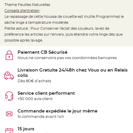
t
Theme Feuilles Naturelles
t
a
Conseils d'entretien
:
n
t
Le repassage de cette housse de couette est inutile.Programmez le
e
sèche linge à température modérée.
Petite astuce : Pour Conserver l'éclat des couleurs, lavez de
N
o
préférence les articles sur l'envers, puis étendre votre linge dès que
e
u
possible après lavage.
d
h
o
Paiement CB Sécurisé
u
Nous ne conservons pas vos coordonnées bancaires
s
s
e
d
Livraison Gratuite 24/48h chez Vous ou en Relais
e
colis
c
h
Dès 80€ d'achats
a
i
s
Service client performant
e
d
+50 000 avis client
e
M
a
Commande expédiée le jour même
r
i
Si commande avant 14h
a
g
e
15 jours