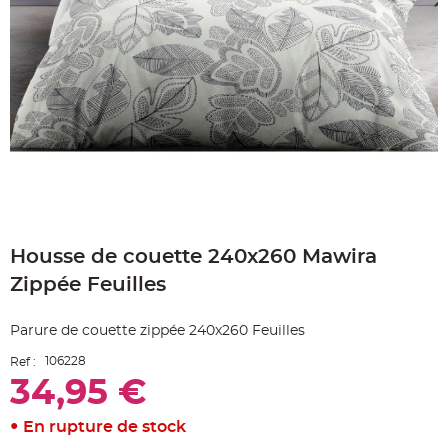
e
A
r
t
i
c
l
e
L
u
m
i
n
e
u
x
Skip
B
to
a
Housse de couette 240x260 Mawira
the
l
beginning
l
Zippée Feuilles
o
of
n
the
m
a
images
Parure de couette zippée 240x260 Feuilles
r
gallery
i
a
106228
Ref :
g
e
34,95 €
&
H
é
En rupture de stock
l
i