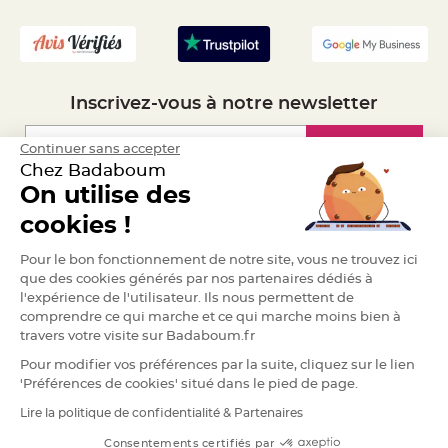
- Recrutement
e
n
t
u
r
e
M
a
Inscrivez-vous à notre newsletter
r
i
a
g
Inscription
Continuer sans accepter
e
Chez Badaboum
D
On utilise des
é
Espace Pro
cookies !
c
o
Demander un devis
r
Pour le bon fonctionnement de notre site, vous ne trouvez ici
a
que des cookies générés par nos partenaires dédiés à
t
l'expérience de l'utilisateur. Ils nous permettent de
i
comprendre ce qui marche et ce qui marche moins bien à
o
travers votre visite sur Badaboum.fr
n
t
Pour modifier vos préférences par la suite, cliquez sur le lien
a
'Préférences de cookies' situé dans le pied de page.
b
l
Lire la politique de confidentialité & Partenaires
RGPD
e
Consentements certifiés par
m