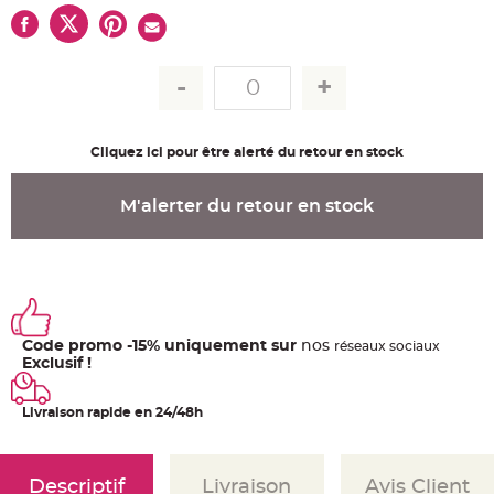
u
m
B
a
n
d
e
r
o
l
Cliquez ici pour être alerté du retour en stock
e
e
t
g
M'alerter du retour en stock
u
i
r
l
a
n
d
e
m
a
r
Code promo -15% uniquement sur
nos
ré
seaux
sociaux
i
Exclusif !
a
g
e
Livraison rapide en 24/48h
H
o
u
s
Descriptif
Livraison
Avis Client
s