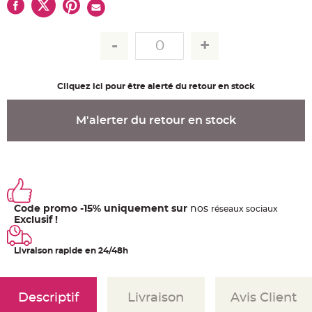
u
m
B
a
n
d
e
r
o
Cliquez ici pour être alerté du retour en stock
l
e
e
t
M'alerter du retour en stock
g
u
i
r
l
a
n
d
e
m
Code promo -15% uniquement sur
nos
a
ré
seaux
sociaux
r
Exclusif !
i
a
g
e
Livraison rapide en 24/48h
H
o
u
Descriptif
Livraison
Avis Client
s
s