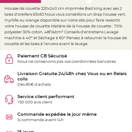
e
d
e
Housse de couette 220x240 cm imprimée Bad king avec ses 2
c
taies d'oreillers 63x63 Nous vous conseillons un drap housse vert,
h
a
myrtille ou orange disponible sur notre site pour faire ressortir
i
s
votre housse de couette Matière de la housse de couette : 70%
e
polyester 30% coton, 48fils/cm² Conseils d'entretiens Lavage
m
a
machine à 40° et Séchage à 60° Pensez à retourner la housse de
r
i
couette et les taies à l'envers avant le lavage.
a
g
e
Paiement CB Sécurisé
Nous ne conservons pas vos coordonnées bancaires
L
a
n
Livraison Gratuite 24/48h chez Vous ou en Relais
t
e
colis
r
Dès 80€ d'achats
n
e
v
o
Service client performant
l
+50 000 avis client
a
n
t
e
Commande expédiée le jour même
e
Si commande avant 14h
t
f
l
o