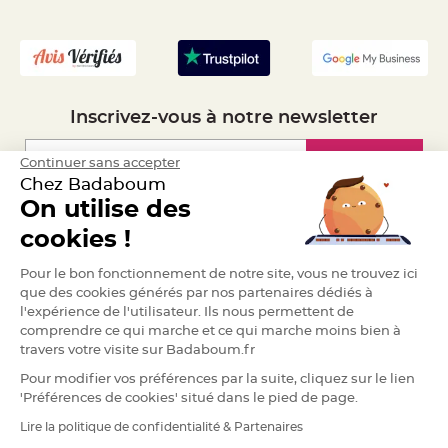
S
u
- Recrutement
s
p
e
n
s
i
o
n
Inscrivez-vous à notre newsletter
b
o
u
Inscription
Continuer sans accepter
l
e
Chez Badaboum
p
a
On utilise des
p
i
Espace Pro
cookies !
e
r
Demander un devis
Pour le bon fonctionnement de notre site, vous ne trouvez ici
T
a
que des cookies générés par nos partenaires dédiés à
p
l'expérience de l'utilisateur. Ils nous permettent de
i
s
comprendre ce qui marche et ce qui marche moins bien à
d
travers votre visite sur Badaboum.fr
e
s
a
Pour modifier vos préférences par la suite, cliquez sur le lien
l
'Préférences de cookies' situé dans le pied de page.
l
e
e
Lire la politique de confidentialité & Partenaires
RGPD
t
T