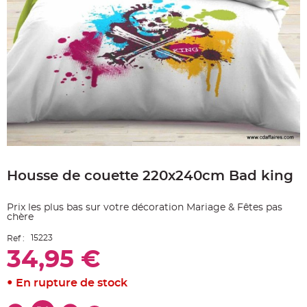
e
A
r
t
i
c
l
e
L
u
m
i
n
e
u
x
Skip
B
to
a
Housse de couette 220x240cm Bad king
the
l
beginning
l
o
of
n
Prix les plus bas sur votre décoration Mariage & Fêtes pas
the
m
chère
a
images
r
gallery
i
15223
Ref :
a
g
34,95 €
e
&
H
En rupture de stock
é
l
i