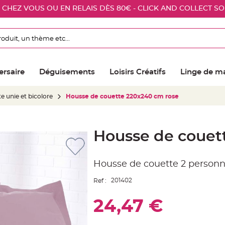
E CHEZ VOUS OU EN RELAIS DÈS 80€ - CLICK AND COLLECT S
ersaire
Déguisements
Loisirs Créatifs
Linge de m
e unie et bicolore
Housse de couette 220x240 cm rose
Housse de couet
Housse de couette 2 person
201402
Ref :
24,47 €