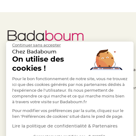
Deco
Paillette
et
Strass
Déco
Plume
Continuer sans accepter
Mariage
Chez Badaboum
Fleurs
Liens Utiles
On utilise des
Legal
décoratives
cookies !
- Questions / Réponses
- Conditions Généra
Mariage
Marque
- Nous contacter
Pour le bon fonctionnement de notre site, vous ne trouvez
- RGPD
ici que des cookies générés par nos partenaires dédiés à
place
- Suivre une commande
- Règles de confiden
l'expérience de l'utilisateur. Ils nous permettent de
et
comprendre ce qui marche et ce qui marche moins bien
- Retourner un article
- Cookies
porte
à travers votre visite sur Badaboum.fr
- Paiement Sécurisé
- Plan du site
nom
Pour modifier vos préférences par la suite, cliquez sur le
Menu,
- Paiement en Plusieurs fois
lien 'Préférences de cookies' situé dans le pied de page.
Carte
- Marques
Lire la politique de confidentialité & Partenaires
d'Invitation