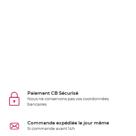
jetable
Chevalet
de
table
Mariage
Colombe,
Papillon,
Cage
oiseau
Confettis
et
Pétale
de
Paiement CB Sécurisé
rose
Nous ne conservons pas vos coordonnées
bancaires
Déco
Ardoise
Déco
Commande expédiée le jour même
Naturelle
Si commande avant 14h
Mariage