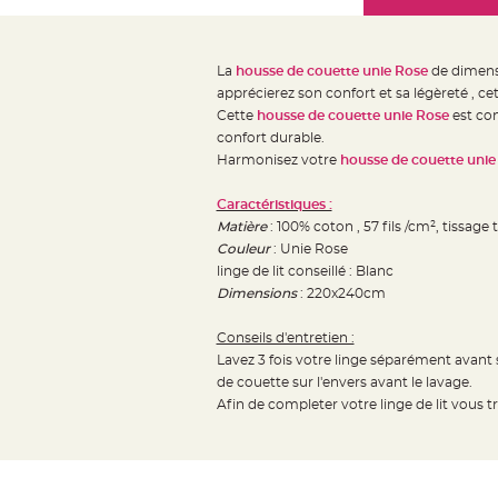
Mariage
the
Décoration
images
table
gallery
La
housse de couette unie Rose
de dimens
mariage
apprécierez son confort et sa légèreté , ce
Bougeoirs
Cette
housse de couette unie Rose
est con
et
confort durable.
Harmonisez votre
housse de couette unie
Photophores
Bougie
Caractéristiques :
décoration
Matière
: 100% coton , 57 fils /cm², tissage 
Centre
Couleur
: Unie Rose
de
linge de lit conseillé : Blanc
Dimensions
: 220x240cm
table
&
Conseils d'entretien :
Vase
Lavez 3 fois votre linge séparément avant s
Mariage
de couette sur l'envers avant le lavage.
Chemin
Afin de completer votre linge de lit vous 
de
table
Mariage