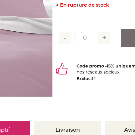
En rupture de stock
Code promo -15% uniquem
nos
ré
seaux
sociaux
Exclusif !
ptif
Livraison
Avis