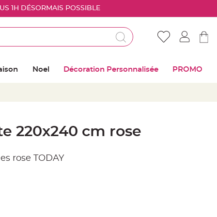
OUS 1H DÉSORMAIS POSSIBLE
Déjà client ?
Connectez vous pour retrouver vos coups de
aison
Noel
Décoration Personnalisée
PROMO
coeur
Me connecter
Mot de passe oublié ?
te 220x240 cm rose
Nouveau client ?
nes rose TODAY
Créer mon compte