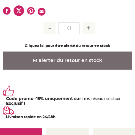
u
m
B
a
n
d
e
r
o
l
e
Cliquez ici pour être alerté du retour en stock
e
t
g
u
M'alerter du retour en stock
i
r
l
a
n
d
e
m
a
r
i
Code promo -15% uniquement sur
nos
ré
seaux
sociaux
a
Exclusif !
g
e
Livraison rapide en 24/48h
H
o
u
s
s