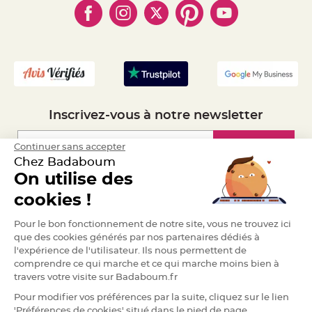
S
- Marques
- Plan du site
- Livraison Rapide 24h
u
s
p
- Mandat Administratif
e
n
- Recrutement
s
i
o
n
b
o
u
l
Inscrivez-vous à notre newsletter
e
p
a
Inscription
Continuer sans accepter
p
i
Chez Badaboum
e
r
On utilise des
Espace Pro
T
cookies !
a
p
i
Demander un devis
Pour le bon fonctionnement de notre site, vous ne trouvez ici
s
d
que des cookies générés par nos partenaires dédiés à
e
l'expérience de l'utilisateur. Ils nous permettent de
s
a
comprendre ce qui marche et ce qui marche moins bien à
l
travers votre visite sur Badaboum.fr
l
e
e
Pour modifier vos préférences par la suite, cliquez sur le lien
t
'Préférences de cookies' situé dans le pied de page.
T