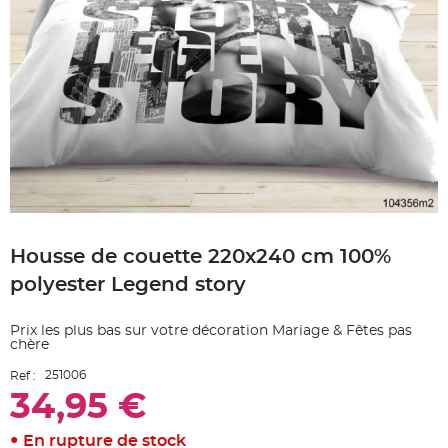
e
A
r
t
i
c
l
e
L
u
m
i
n
e
u
x
Skip
B
to
a
Housse de couette 220x240 cm 100%
the
l
beginning
l
polyester Legend story
o
of
n
the
m
a
images
Prix les plus bas sur votre décoration Mariage & Fêtes pas
r
gallery
i
chère
a
g
251006
Ref :
e
&
34,95 €
H
é
l
En rupture de stock
i