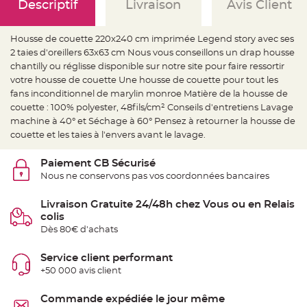
e
Descriptif
Livraison
Avis Client
d
e
c
h
Housse de couette 220x240 cm imprimée Legend story avec ses
a
i
2 taies d'oreillers 63x63 cm Nous vous conseillons un drap housse
s
chantilly ou réglisse disponible sur notre site pour faire ressortir
e
m
votre housse de couette Une housse de couette pour tout les
a
r
fans inconditionnel de marylin monroe Matière de la housse de
i
couette : 100% polyester, 48fils/cm² Conseils d'entretiens Lavage
a
g
machine à 40° et Séchage à 60° Pensez à retourner la housse de
e
couette et les taies à l'envers avant le lavage.
L
a
Paiement CB Sécurisé
n
t
Nous ne conservons pas vos coordonnées bancaires
e
r
n
Livraison Gratuite 24/48h chez Vous ou en Relais
e
v
colis
o
Dès 80€ d'achats
l
a
n
t
Service client performant
e
+50 000 avis client
e
t
f
l
Commande expédiée le jour même
o