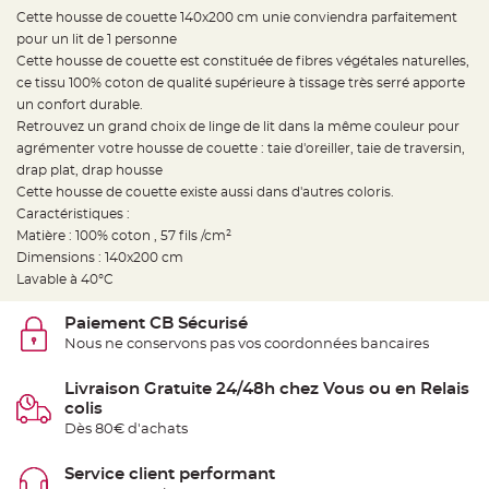
e
d
Cette housse de couette 140x200 cm unie conviendra parfaitement
e
pour un lit de 1 personne
c
h
Cette housse de couette est constituée de fibres végétales naturelles,
a
i
ce tissu 100% coton de qualité supérieure à tissage très serré apporte
s
un confort durable.
e
m
Retrouvez un grand choix de linge de lit dans la même couleur pour
a
r
agrémenter votre housse de couette : taie d'oreiller, taie de traversin,
i
drap plat, drap housse
a
g
Cette housse de couette existe aussi dans d'autres coloris.
e
Caractéristiques :
L
Matière : 100% coton , 57 fils /cm²
a
Dimensions : 140x200 cm
n
t
Lavable à 40°C
e
r
n
Paiement CB Sécurisé
e
v
Nous ne conservons pas vos coordonnées bancaires
o
l
a
Livraison Gratuite 24/48h chez Vous ou en Relais
n
t
colis
e
Dès 80€ d'achats
e
t
f
l
Service client performant
o