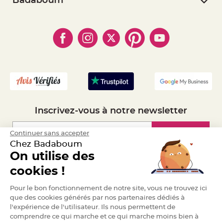
Badaboum
S
- Paiement Sécurisé
u
- Règles de confidentialité
- Qui somme-nous ?
s
p
- Paiement en Plusieurs fois
- Cookies
- Obtenez des Remises
e
n
- Marques
- Plan du site
- Livraison Rapide 24h
s
i
- Mandat Administratif
o
n
- Recrutement
b
o
u
l
e
p
a
p
Inscrivez-vous à notre newsletter
i
e
r
Inscription
Continuer sans accepter
T
Chez Badaboum
a
p
On utilise des
i
s
Espace Pro
d
cookies !
e
s
Demander un devis
a
Pour le bon fonctionnement de notre site, vous ne trouvez ici
l
que des cookies générés par nos partenaires dédiés à
l
e
l'expérience de l'utilisateur. Ils nous permettent de
e
t
comprendre ce qui marche et ce qui marche moins bien à
T