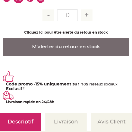
u
m
B
a
n
d
e
r
Cliquez ici pour être alerté du retour en stock
o
l
e
e
M'alerter du retour en stock
t
g
u
i
r
l
a
n
d
e
Code promo -15% uniquement sur
nos
ré
seaux
sociaux
m
a
Exclusif !
r
i
a
Livraison rapide en 24/48h
g
e
H
o
Descriptif
Livraison
Avis Client
u
s
s