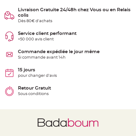
t
t
Livraison Gratuite 24/48h chez Vous ou en Relais
a
n
colis
t
e
Dès 80€ d'achats
N
Service client performant
o
e
+50 000 avis client
u
d
h
Commande expédiée le jour même
o
u
Si commande avant 14h
s
s
e
15 jours
d
e
pour changer d'avis
c
h
a
Retour Gratuit
i
s
Sous conditions
e
d
e
M
a
r
i
a
g
e