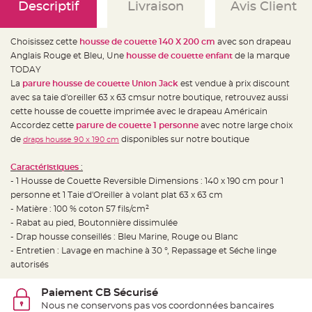
e
Descriptif
Livraison
Avis Client
d
e
c
h
Choisissez cette
housse de couette 140 X 200 cm
avec son drapeau
a
i
Anglais Rouge et Bleu, Une
housse de couette enfant
de la marque
s
e
TODAY
m
La
parure housse de couette Union Jack
est vendue à prix discount
a
r
avec sa taie d'oreiller 63 x 63 cmsur notre boutique, retrouvez aussi
i
a
cette housse de couette imprimée avec le drapeau Américain
g
Accordez cette
parure de couette 1 personne
avec notre large choix
e
de
disponibles sur notre boutique
draps housse 90 x 190 cm
L
a
n
Caractéristiques
:
t
- 1 Housse de Couette Reversible Dimensions : 140 x 190 cm pour 1
e
r
personne et 1 Taie d'Oreiller à volant plat 63 x 63 cm
n
e
- Matière : 100 % coton 57 fils/cm²
v
- Rabat au pied, Boutonnière dissimulée
o
l
- Drap housse conseillés : Bleu Marine, Rouge ou Blanc
a
n
- Entretien : Lavage en machine à 30 °, Repassage et Séche linge
t
autorisés
e
e
t
Paiement CB Sécurisé
f
l
Nous ne conservons pas vos coordonnées bancaires
o