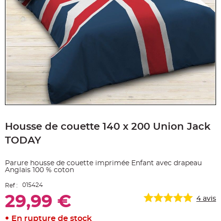
e
A
r
t
i
c
l
e
L
u
m
i
n
e
u
x
Skip
B
to
a
Housse de couette 140 x 200 Union Jack
the
l
beginning
l
TODAY
o
of
n
the
m
a
images
Parure housse de couette imprimée Enfant avec drapeau
r
gallery
i
Anglais 100 % coton
a
g
015424
Ref :
e
&
29,99 €
4
avis
H
é
l
i
En rupture de stock