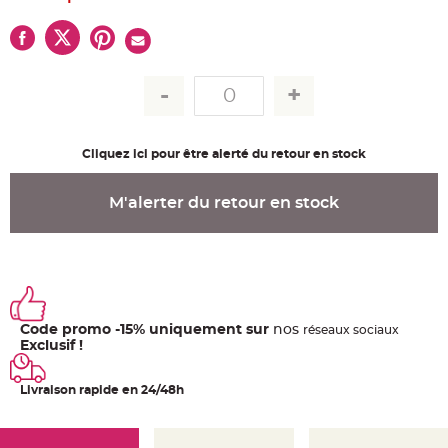
u
m
B
a
n
d
e
r
o
l
e
Cliquez ici pour être alerté du retour en stock
e
t
g
u
M'alerter du retour en stock
i
r
l
a
n
d
e
m
a
r
i
Code promo -15% uniquement sur
nos
ré
seaux
sociaux
a
Exclusif !
g
e
Livraison rapide en 24/48h
H
o
u
s
s