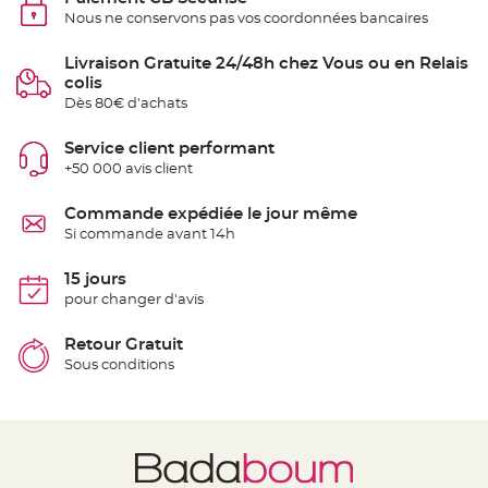
t
Nous ne conservons pas vos coordonnées bancaires
t
a
n
t
Livraison Gratuite 24/48h chez Vous ou en Relais
e
colis
Dès 80€ d'achats
N
o
e
Service client performant
u
d
+50 000 avis client
h
o
u
Commande expédiée le jour même
s
s
Si commande avant 14h
e
d
e
15 jours
c
h
pour changer d'avis
a
i
s
Retour Gratuit
e
d
Sous conditions
e
M
a
r
i
a
g
e