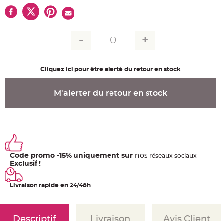
u
m
B
a
n
d
e
r
o
l
Cliquez ici pour être alerté du retour en stock
e
e
t
g
M'alerter du retour en stock
u
i
r
l
a
n
d
e
m
a
r
Code promo -15% uniquement sur
nos
ré
seaux
sociaux
i
Exclusif !
a
g
e
Livraison rapide en 24/48h
H
o
u
s
s
Descriptif
Livraison
Avis Client