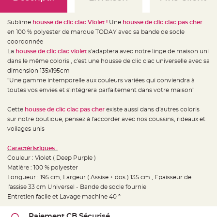
e
d
e
c
Sublime
housse de clic clac Violet !
Une
housse de clic clac pas cher
h
a
en 100 % polyester de marque TODAY avec sa bande de socle
i
coordonnée
s
e
La
housse de clic clac violet
s'adaptera avec notre linge de maison uni
m
a
dans le même coloris , c'est une housse de clic clac universelle avec sa
r
dimension 135x195cm
i
a
"Une gamme intemporelle aux couleurs variées qui conviendra à
g
e
toutes vos envies et s'intégrera parfaitement dans votre maison"
L
Cette
housse de clic clac pas cher
existe aussi dans d'autres coloris
a
n
sur notre boutique, pensez à l'accorder avec nos coussins, rideaux et
t
e
voilages unis
r
n
e
Caractéristiques :
v
o
Couleur : Violet ( Deep Purple )
l
Matière : 100 % polyester
a
n
Longueur : 195 cm, Largeur ( Assise + dos ) 135 cm , Epaisseur de
t
e
l'assise 33 cm Universel - Bande de socle fournie
e
Entretien facile et Lavage machine 40 °
t
f
l
o
Paiement CB Sécurisé