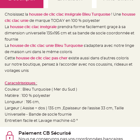
e
d
e
c
Choisissez la
housse de clic clac intégrale Bleu Turquoise
! Une
housse
h
a
clic clac unie
de marque TODAY en 100 % polyester
i
La
housse clic clac intégrale
prendra forme facilement graçe à sa
s
e
dimension universelle 135x195 cm et sa bande de socle coordonnée et
m
a
fournie
r
La
housse de clic clac unie Bleu Turquoise
s'adaptera avec notre linge
i
a
de maison uni dans le même coloris
g
e
Cette
housse de clic clac pas cher
existe aussi dans d'autres coloris
sur notre boutique, pensez à l'accorder avec nos coussins, rideaux et
L
voilages unis
a
n
t
e
Caractéristiques :
r
Couleur : Bleu Turquoise ( Mer du Sud )
n
e
Matière : 100 % polyester
v
o
Longueur : 195 cm,
l
Largeur ( Assise + dos ) 135 cm ,Epaisseur de l'assise 33 cm, Taille
a
n
Universelle - Bande de socle fournie
t
e
Entretien facile et Lavage machine 40 °
e
t
f
Paiement CB Sécurisé
l
o
Nous ne conservons pas vos coordonnées bancaires