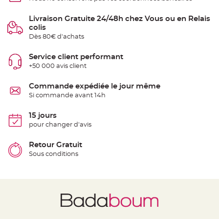
t
t
a
Livraison Gratuite 24/48h chez Vous ou en Relais
n
colis
t
e
Dès 80€ d'achats
N
o
Service client performant
e
+50 000 avis client
u
d
h
o
Commande expédiée le jour même
u
Si commande avant 14h
s
s
e
d
15 jours
e
pour changer d'avis
c
h
a
i
Retour Gratuit
s
Sous conditions
e
d
e
M
a
r
i
a
g
e