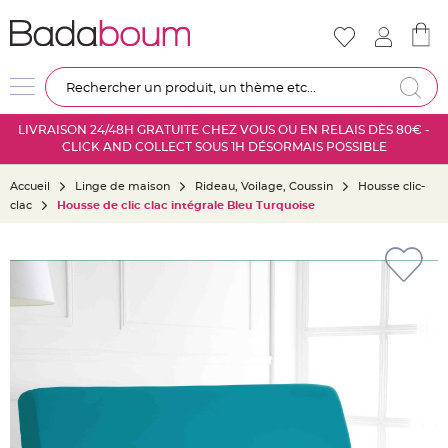
Nouveautés
Mariage
D
Re
é
c
LIVRAISON 24/48H GRATUITE CHEZ VOUS OU EN RELAIS DÈS 80€ -
o
CLICK AND COLLECT SOUS 1H DÉSORMAIS POSSIBLE
r
a
Accueil
Linge de maison
Rideau, Voilage, Coussin
Housse clic-
t
clac
Housse de clic clac intégrale Bleu Turquoise
i
o
Skip
n
to
s
the
a
end
l
of
l
the
e
images
m
gallery
a
r
i
a
g