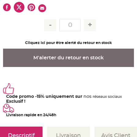
u
m
B
a
n
d
e
r
o
l
Cliquez ici pour être alerté du retour en stock
e
e
t
g
M'alerter du retour en stock
u
i
r
l
a
n
d
e
m
a
r
Code promo -15% uniquement sur
nos
ré
seaux
sociaux
i
Exclusif !
a
g
e
Livraison rapide en 24/48h
H
o
u
s
s
Descriptif
Livraison
Avis Client