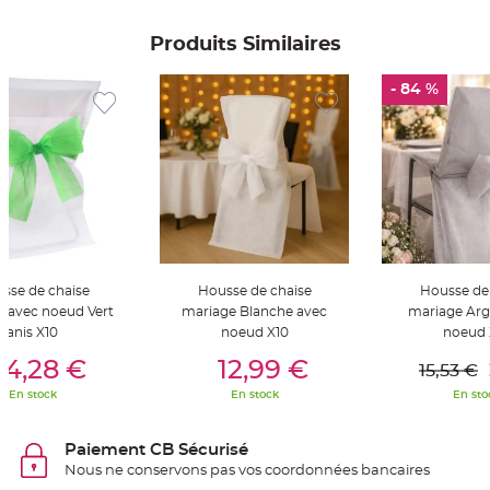
S
u
s
Produits Similaires
p
e
n
s
- 84 %
i
o
n
b
o
u
l
e
p
a
p
i
e
r
sse de chaise
Housse de chaise
Housse de
T
e avec noeud Vert
mariage Blanche avec
mariage Arg
a
p
anis X10
noeud X10
noeud 
i
er Au Panier
Ajouter Au Panier
Ajouter A
s
14,28 €
12,99 €
15,53 €
d
e
En stock
En stock
En sto
s
a
l
l
Paiement CB Sécurisé
e
e
Nous ne conservons pas vos coordonnées bancaires
t
T