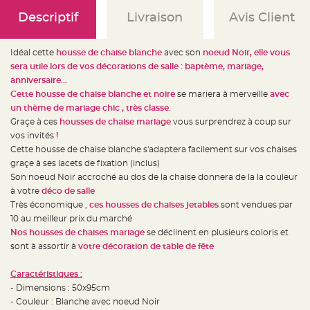
e
d
Descriptif
Livraison
Avis Client
e
c
h
a
i
Idéal cette
housse de chaise blanche
avec son
noeud Noir, elle vous
s
sera utile lors de vos décorations de salle : baptème, mariage,
e
m
anniversaire...
a
r
Cette housse de chaise blanche et noire
se mariera à merveille
avec
i
un thème de mariage chic , très classe.
a
g
Graçe à ces
housses de chaise mariage
vous surprendrez à coup sur
e
vos invités
!
L
Cette housse de chaise blanche s'adaptera facilement sur vos chaises
a
graçe à ses lacets de fixation (inclus)
n
t
Son noeud Noir accroché au dos de la chaise donnera de la la couleur
e
r
à votre
déco de salle
n
Très économique ,
ces housses de chaises jetables
sont vendues par
e
v
10 au meilleur prix du marché
o
l
Nos housses de chaises mariage
se déclinent en plusieurs coloris et
a
sont à assortir à
votre décoration de table de fête
n
t
e
e
Caractéristiques :
t
- Dimensions : 50x95cm
f
l
- Couleur : Blanche avec noeud Noir
o