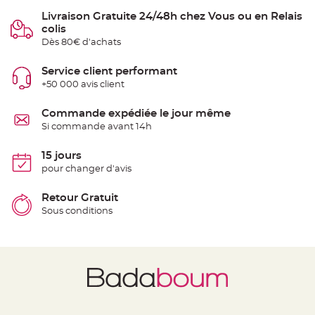
e
Livraison Gratuite 24/48h chez Vous ou en Relais
n
t
colis
u
r
Dès 80€ d'achats
e
M
a
Service client performant
r
i
+50 000 avis client
a
g
e
Commande expédiée le jour même
Si commande avant 14h
D
é
15 jours
c
pour changer d'avis
o
r
a
Retour Gratuit
t
Sous conditions
i
o
n
t
a
b
l
e
m