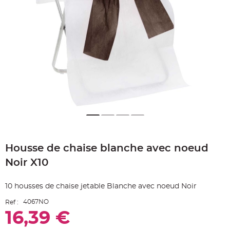
e
A
r
t
i
c
l
e
L
u
m
i
n
e
u
x
B
a
Skip
l
to
l
o
Housse de chaise blanche avec noeud
the
n
beginning
m
Noir X10
a
of
r
the
i
images
a
10 housses de chaise jetable Blanche avec noeud Noir
g
gallery
e
&
4067NO
Ref :
H
16,39 €
é
l
i