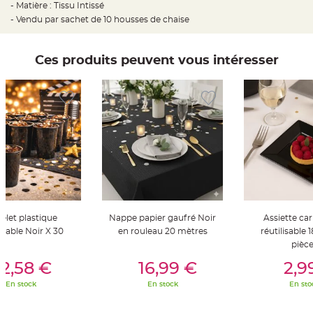
t
- Matière : Tissu Intissé
t
- Vendu par sachet de 10 housses de chaise
a
n
t
e
Ces produits peuvent vous intéresser
N
o
e
u
d
h
o
u
s
s
e
d
e
c
h
a
i
s
elet plastique
Nappe papier gaufré Noir
Assiette car
e
d
lisable Noir X 30
en rouleau 20 mètres
réutilisable 
e
pièc
M
a
er Au Panier
Ajouter Au Panier
Ajouter A
r
2,58 €
16,99 €
2,9
i
a
En stock
En stock
En sto
g
e