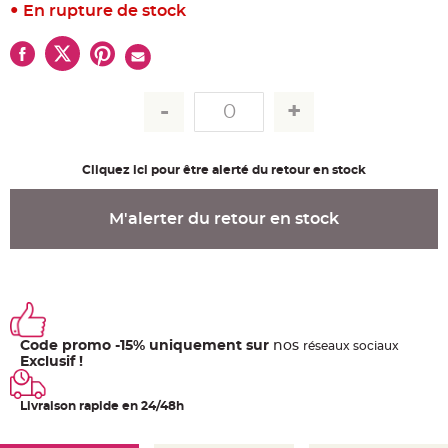
u
En rupture de stock
m
B
a
n
d
e
r
o
l
e
e
t
Cliquez ici pour être alerté du retour en stock
g
u
i
r
M'alerter du retour en stock
l
a
n
d
e
m
a
r
i
a
Code promo -15% uniquement sur
nos
ré
seaux
sociaux
g
e
Exclusif !
H
o
Livraison rapide en 24/48h
u
s
s